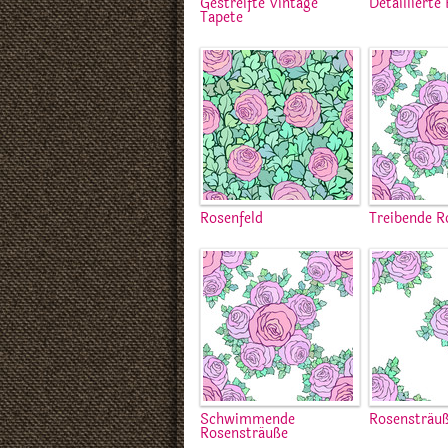
Gestreifte Vintage
Detaillierte
Tapete
Rosenfeld
Treibende R
Schwimmende
Rosensträu
Rosensträuße