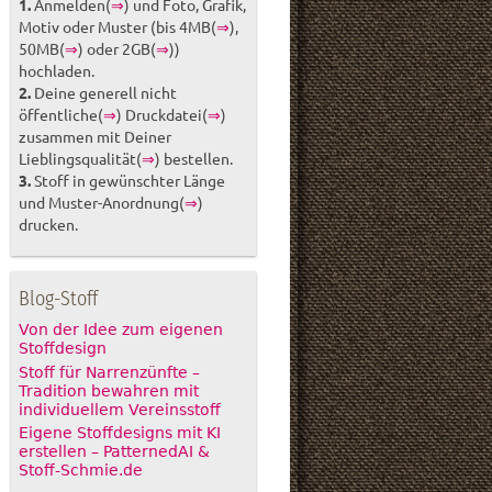
1.
Anmelden(
⇒
) und Foto, Grafik,
Motiv oder Muster (bis 4MB(
⇒
),
50MB(
⇒
) oder 2GB(
⇒
))
hochladen.
2.
Deine generell nicht
öffentliche(
⇒
) Druckdatei(
⇒
)
zusammen mit Deiner
Lieblingsqualität(
⇒
) bestellen.
3.
Stoff in gewünschter Länge
und Muster-Anordnung(
⇒
)
drucken.
Blog-Stoff
Von der Idee zum eigenen
Stoffdesign
Stoff für Narrenzünfte –
Tradition bewahren mit
individuellem Vereinsstoff
Eigene Stoffdesigns mit KI
erstellen – PatternedAI &
Stoff-Schmie.de