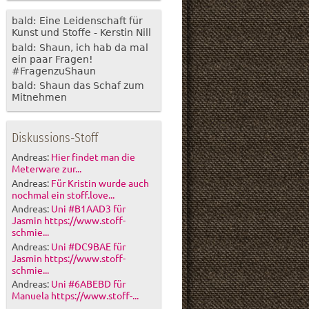
bald: Eine Leidenschaft für
Kunst und Stoffe - Kerstin Nill
bald: Shaun, ich hab da mal
ein paar Fragen!
#FragenzuShaun
bald: Shaun das Schaf zum
Mitnehmen
Diskussions-Stoff
Andreas:
Hier findet man die
Meterware zur...
Andreas:
Für Kristin wurde auch
nochmal ein stoff.love...
Andreas:
Uni #B1AAD3 für
Jasmin https://www.stoff-
schmie...
Andreas:
Uni #DC9BAE für
Jasmin https://www.stoff-
schmie...
Andreas:
Uni #6ABEBD für
Manuela https://www.stoff-...