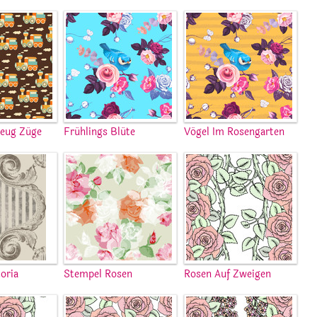
zeug Züge
Frühlings Blüte
Vögel Im Rosengarten
oria
Stempel Rosen
Rosen Auf Zweigen