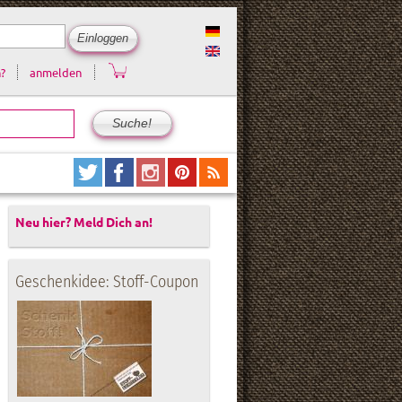
?
anmelden
Neu hier? Meld Dich an!
Geschenkidee: Stoff-Coupon