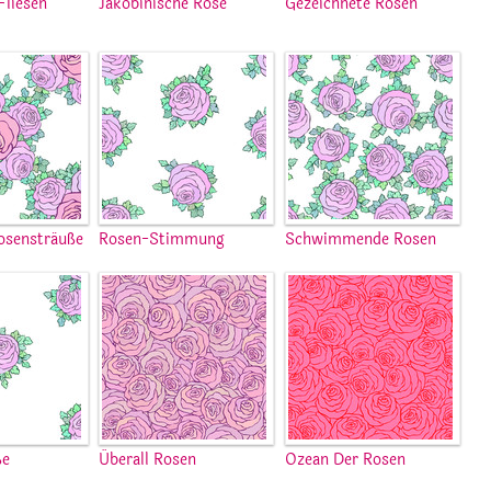
 Fliesen
Jakobinische Rose
Gezeichnete Rosen
osensträuße
Rosen-Stimmung
Schwimmende Rosen
ße
Überall Rosen
Ozean Der Rosen