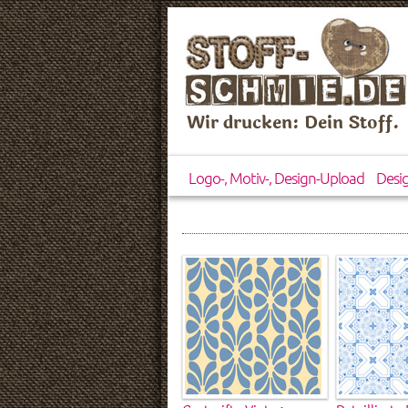
Wir drucken: Dein Stoff.
Logo-, Motiv-, Design-Upload
Desi