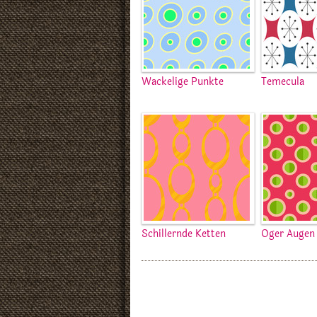
Wackelige Punkte
Temecula
Schillernde Ketten
Oger Augen