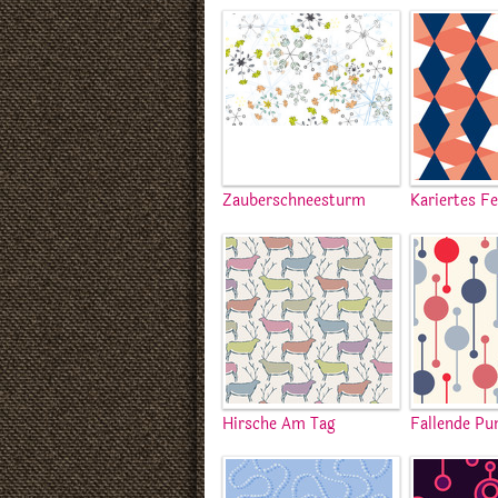
Zauberschneesturm
Kariertes F
Hirsche Am Tag
Fallende Pu