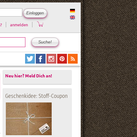
?
anmelden
Neu hier? Meld Dich an!
Geschenkidee: Stoff-Coupon