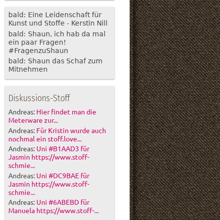
bald: Eine Leidenschaft für
Kunst und Stoffe - Kerstin Nill
bald: Shaun, ich hab da mal
ein paar Fragen!
#FragenzuShaun
bald: Shaun das Schaf zum
Mitnehmen
Diskussions-Stoff
Andreas:
Hier findet man die
Meterware zur...
Andreas:
Für Kristin wurde auch
nochmal ein stoff.love...
Andreas:
Uni #B1AAD3 für
Jasmin https://www.stoff-
schmie...
Andreas:
Uni #DC9BAE für
Jasmin https://www.stoff-
schmie...
Andreas:
Uni #6ABEBD für
Manuela https://www.stoff-...