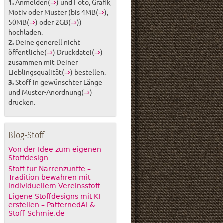
1.
Anmelden(
⇒
) und Foto, Grafik,
Motiv oder Muster (bis 4MB(
⇒
),
50MB(
⇒
) oder 2GB(
⇒
))
hochladen.
2.
Deine generell nicht
öffentliche(
⇒
) Druckdatei(
⇒
)
zusammen mit Deiner
Lieblingsqualität(
⇒
) bestellen.
3.
Stoff in gewünschter Länge
und Muster-Anordnung(
⇒
)
drucken.
Blog-Stoff
Von der Idee zum eigenen
Stoffdesign
Stoff für Narrenzünfte –
Tradition bewahren mit
individuellem Vereinsstoff
Eigene Stoffdesigns mit KI
erstellen – PatternedAI &
Stoff-Schmie.de