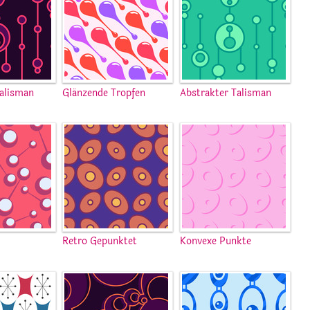
alisman
Glänzende Tropfen
Abstrakter Talisman
Retro Gepunktet
Konvexe Punkte