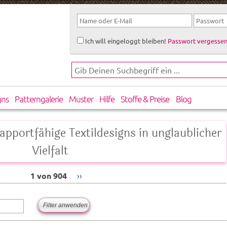
Ich will eingeloggt bleiben!
Passwort vergessen
gns
Patterngalerie
Muster
Hilfe
Stoffe & Preise
Blog
apportfähige Textildesigns in unglaublicher
Vielfalt
1 von 904
››