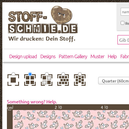
Re
Wir drucken: Dein Stoff.
Design upload
Designs
Pattern Gallery
Muster
Help
Fabr
center
basic
mirror
brick
drop
Something wrong? Help.
20
40
cm