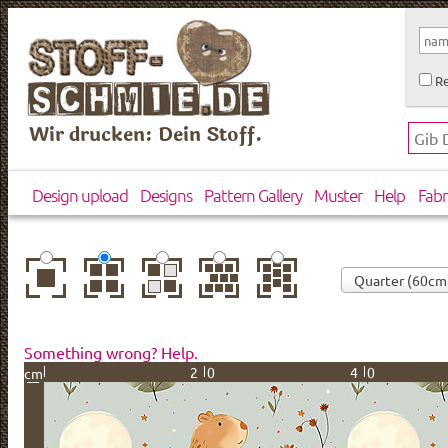
Re
Wir drucken: Dein Stoff.
Design upload
Designs
Pattern Gallery
Muster
Help
Fabr
center
basic
mirror
brick
drop
Something wrong? Help.
20
40
cm