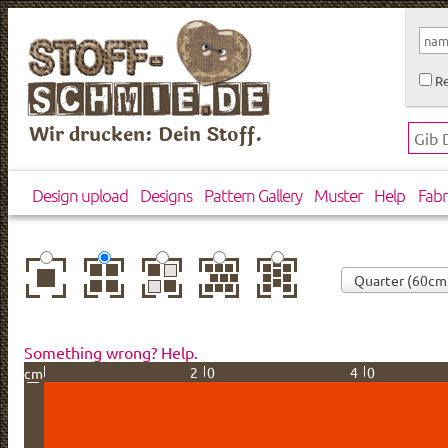
Re
Wir drucken: Dein Stoff.
Design upload
Designs
Pattern Gallery
Muster
Help
Fabr
center
basic
mirror
brick
drop
Something wrong? Help.
20
40
cm