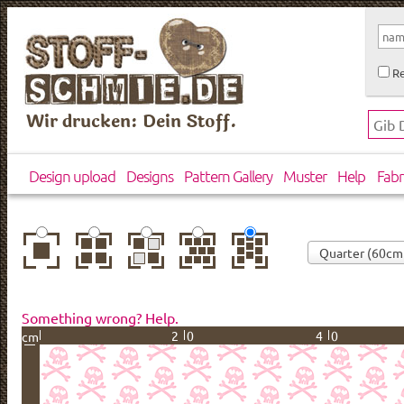
Re
Wir drucken: Dein Stoff.
Design upload
Designs
Pattern Gallery
Muster
Help
Fabr
center
basic
mirror
brick
drop
Something wrong? Help.
20
40
cm