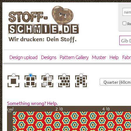
Re
Wir drucken: Dein Stoff.
Design upload
Designs
Pattern Gallery
Muster
Help
Fabr
center
basic
mirror
brick
drop
Something wrong? Help.
20
40
cm