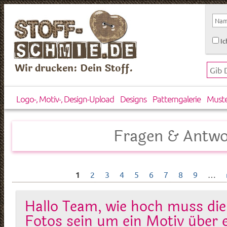
Ic
Wir drucken: Dein Stoff.
Logo-, Motiv-, Design-Upload
Designs
Patterngalerie
Must
Fragen & Antwo
1
2
3
4
5
6
7
8
9
…
Hallo Team, wie hoch muss die
Fotos sein um ein Motiv über 