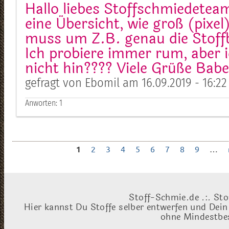
Hallo liebes Stoffschmiedeteam
eine Übersicht, wie groß (pixel
muss um Z.B. genau die Stoffb
Ich probiere immer rum, aber
nicht hin???? Viele Grüße Babe
gefragt von Ebomil am 16.09.2019 - 16:22
Anworten:
1
1
2
3
4
5
6
7
8
9
…
Stoff-Schmie.de .:. Sto
Hier kannst Du Stoffe selber entwerfen und Dein
ohne Mindestbes