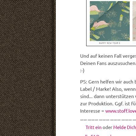
Und auf keinen Fall verg
Deinen Fans auszusuchen.
:-)
PS: Gern helfen wir auch 
Label / Marke! Also, wen
sind... dann unterstützen
zur Produktion. Ggf. ist 
Interesse =
www.stoff.lov
Tritt ein
oder
Melde Dich