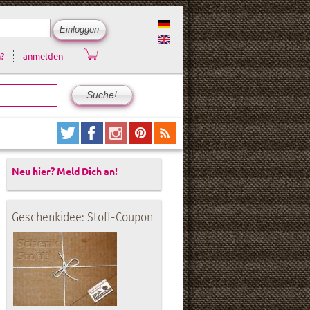
?
anmelden
Neu hier? Meld Dich an!
Geschenkidee: Stoff-Coupon