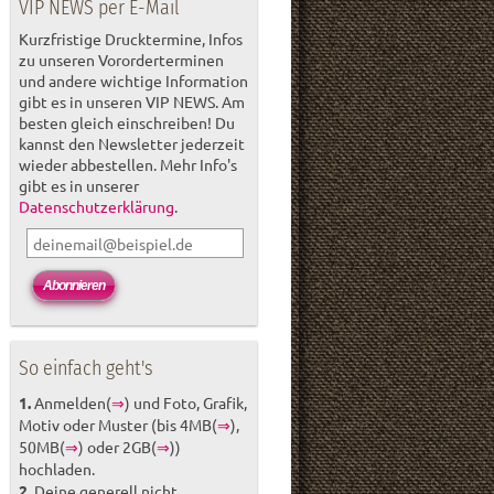
VIP NEWS per E-Mail
Kurzfristige Drucktermine, Infos
zu unseren Vororderterminen
und andere wichtige Information
gibt es in unseren VIP NEWS. Am
besten gleich einschreiben! Du
kannst den Newsletter jederzeit
wieder abbestellen. Mehr Info's
gibt es in unserer
Datenschutzerklärung
.
So einfach geht's
1.
Anmelden(
⇒
) und Foto, Grafik,
Motiv oder Muster (bis 4MB(
⇒
),
50MB(
⇒
) oder 2GB(
⇒
))
hochladen.
2.
Deine generell nicht