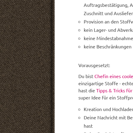
Auftragsbestätigung, A
Zuschnitt und Auslief
Provision an den Stof
kein Lager- und Abverk
keine Mindestabnahm
keine Beschränkungen 
Vorausgesetzt:
Du bist
Chefin eines cool
einzigartige Stoffe - ech
hast die
Tipps & Tricks fü
super Idee für ein Stoffp
Kreation und Hochlade
Deine Nachricht mit B
hast