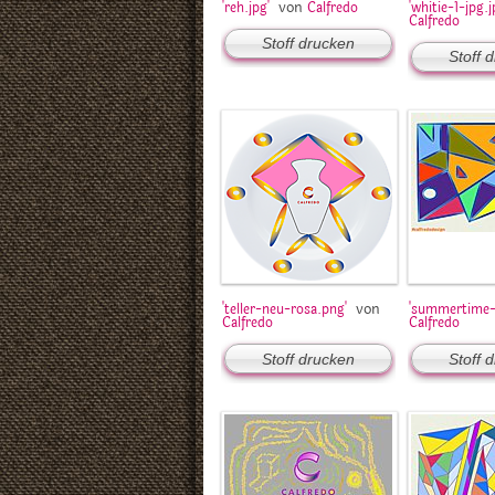
von
'reh.jpg'
Calfredo
'whitie-1-jpg.j
Calfredo
Stoff drucken
Stoff 
von
'teller-neu-rosa.png'
'summertime-j
Calfredo
Calfredo
Stoff drucken
Stoff 