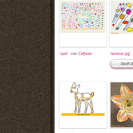
von
'spot'
Calfredo
'rainbow.jpg'
Stoff 