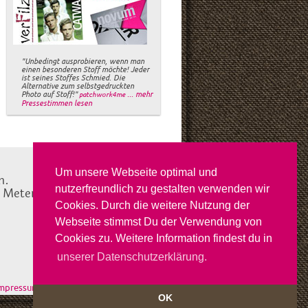
"Unbedingt ausprobieren, wenn man
einen besonderen Stoff möchte! Jeder
ist seines Stoffes Schmied. Die
Alternative zum selbstgedruckten
Photo auf Stoff!"
... mehr
patchwork4me
Pressestimmen lesen
Um unsere Webseite optimal und
n.
nutzerfreundlich zu gestalten verwenden wir
e Meterware in Deutschland
Cookies. Durch die weitere Nutzung der
Webseite stimmst Du der Verwendung von
Cookies zu. Weitere Information findest du in
unserer Datenschutzerklärung.
mpressum
OK