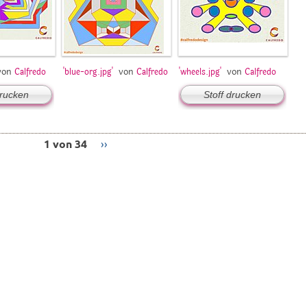
von
von
von
Calfredo
'blue-org.jpg'
Calfredo
'wheels.jpg'
Calfredo
drucken
Stoff drucken
1 von 34
››