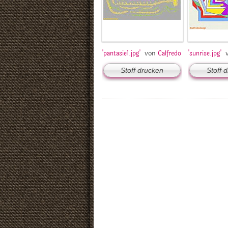
von
'pantasie1.jpg'
Calfredo
'sunrise.jpg'
Stoff drucken
Stoff 