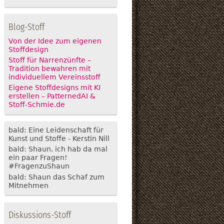
Blog-Stoff
Von der Idee zum eigenen
Stoffdesign
Stoff für Narrenzünfte –
Tradition bewahren mit
individuellem Vereinsstoff
Eigene Stoffdesigns mit KI
erstellen – PatternedAI &
Stoff-Schmie.de
bald: Eine Leidenschaft für
Kunst und Stoffe - Kerstin Nill
bald: Shaun, ich hab da mal
ein paar Fragen!
#FragenzuShaun
bald: Shaun das Schaf zum
Mitnehmen
Diskussions-Stoff