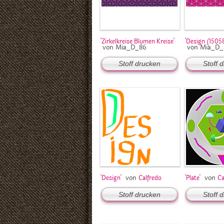
'Zirkelkreise Blumen Kreise'
'Design (15058
von Mia_D_86
von Mia_D_
Stoff drucken
Stoff 
von
von
'Design'
Calfredo
'Plate'
Ca
Stoff drucken
Stoff 