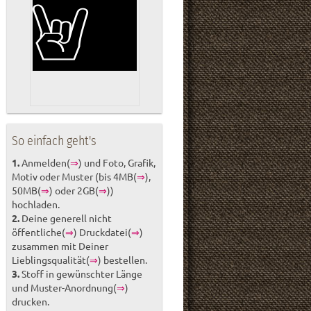
So einfach geht's
1.
Anmelden(
⇒
) und Foto, Grafik,
Motiv oder Muster (bis 4MB(
⇒
),
50MB(
⇒
) oder 2GB(
⇒
))
hochladen.
2.
Deine generell nicht
öffentliche(
⇒
) Druckdatei(
⇒
)
zusammen mit Deiner
Lieblingsqualität(
⇒
) bestellen.
3.
Stoff in gewünschter Länge
und Muster-Anordnung(
⇒
)
drucken.