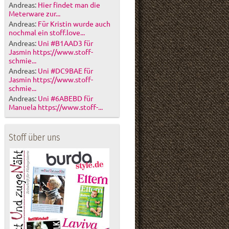
Andreas:
Hier findet man die
Meterware zur...
Andreas:
Für Kristin wurde auch
nochmal ein stoff.love...
Andreas:
Uni #B1AAD3 für
Jasmin https://www.stoff-
schmie...
Andreas:
Uni #DC9BAE für
Jasmin https://www.stoff-
schmie...
Andreas:
Uni #6ABEBD für
Manuela https://www.stoff-...
Stoff über uns