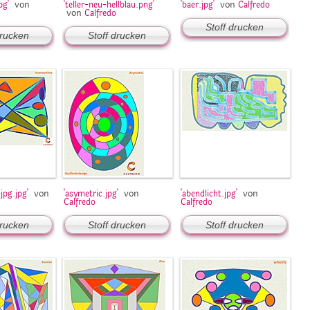
von
von
pg'
'teller-neu-hellblau.png'
'baer.jpg'
Calfredo
von
Calfredo
Stoff drucken
drucken
Stoff drucken
von
von
von
pg.jpg'
'asymetric.jpg'
'abendlicht.jpg'
Calfredo
Calfredo
drucken
Stoff drucken
Stoff drucken