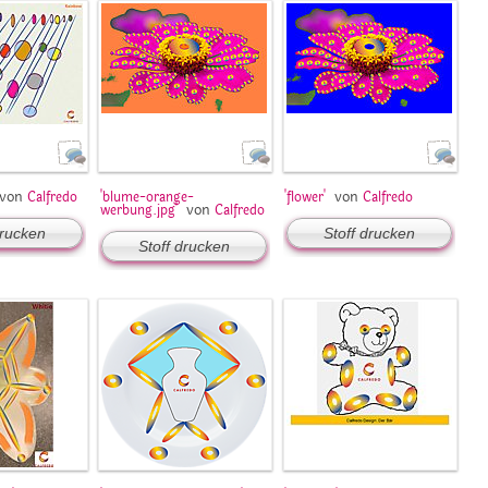
von
von
Calfredo
'blume-orange-
'flower'
Calfredo
von
werbung.jpg'
Calfredo
drucken
Stoff drucken
Stoff drucken