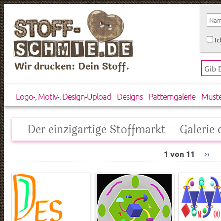
Ic
Wir drucken: Dein Stoff.
Logo-, Motiv-, Design-Upload
Designs
Patterngalerie
Must
Der einzigartige Stoffmarkt = Galerie d
1 von 11
››