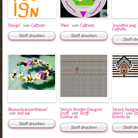
von
von
'Design'
Calfredo
'Plate'
Calfredo
'moodfrei.png'
Calfredo
Stoff drucken
Stoff drucken
Stoff d
'BlumenkranzimWasser'
'Hirsch Streifen Designer
'Hirsch Designe
von
von
von
stef-kai
Stoff'
Stoff-
(klein)'
St
Schmie.de
Schmie.de
Stoff drucken
Stoff drucken
Stoff d