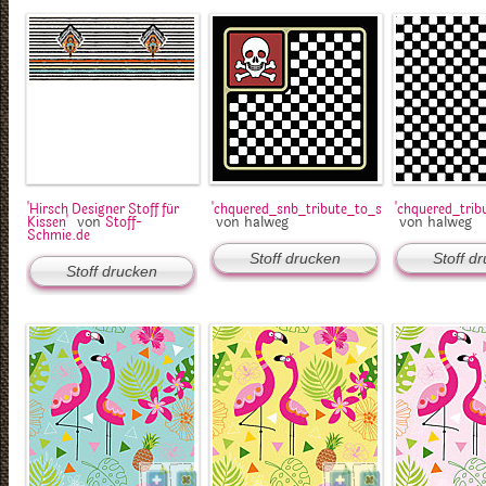
'Hirsch Designer Stoff für
'chquered_snb_tribute_to_schmiede.jpg'
'chquered_trib
von
von halweg
von halweg
Kissen'
Stoff-
Schmie.de
Stoff drucken
Stoff d
Stoff drucken