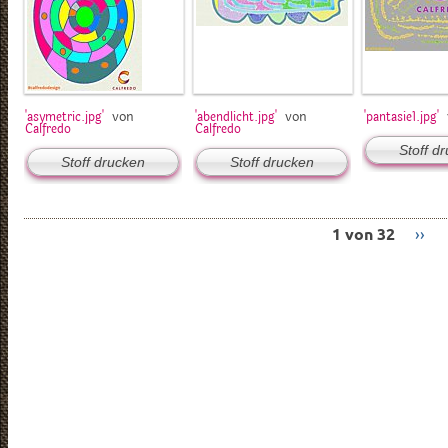
von
von
'asymetric.jpg'
'abendlicht.jpg'
'pantasie1.jpg'
Calfredo
Calfredo
Stoff d
Stoff drucken
Stoff drucken
1 von 32
››