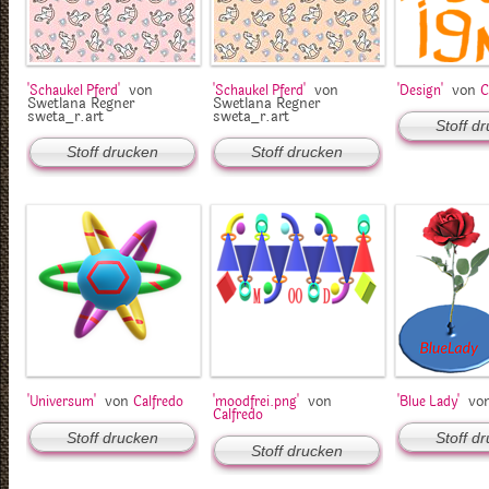
von
von
von
'Schaukel Pferd'
'Schaukel Pferd'
'Design'
C
Swetlana Regner
Swetlana Regner
sweta_r.art
sweta_r.art
Stoff d
Stoff drucken
Stoff drucken
von
von
vo
'Universum'
Calfredo
'moodfrei.png'
'Blue Lady'
Calfredo
Stoff drucken
Stoff d
Stoff drucken