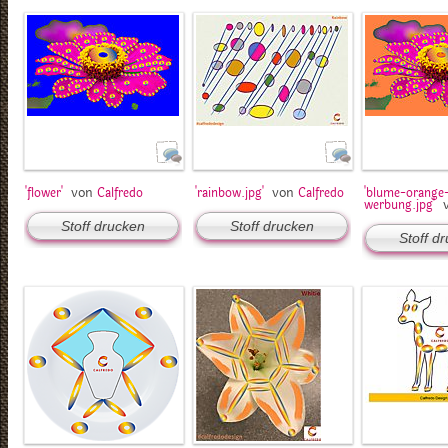
von
von
'flower'
Calfredo
'rainbow.jpg'
Calfredo
'blume-orange
werbung.jpg'
Stoff drucken
Stoff drucken
Stoff d