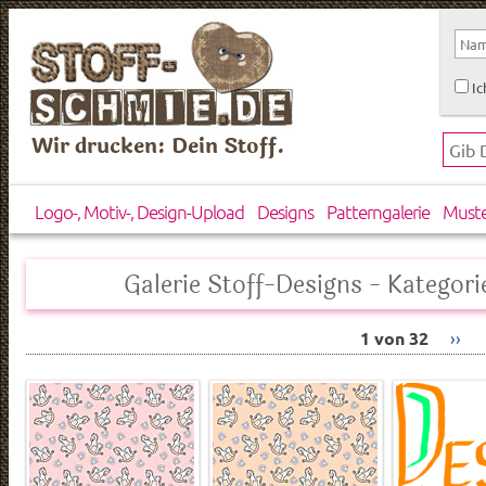
Ic
Wir drucken: Dein Stoff.
Logo-, Motiv-, Design-Upload
Designs
Patterngalerie
Must
Galerie Stoff-Designs - Kategori
1 von 32
››