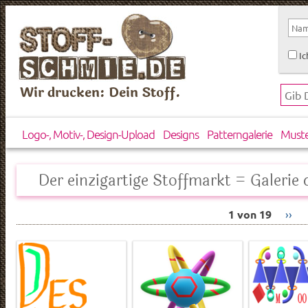
Ic
Wir drucken: Dein Stoff.
Logo-, Motiv-, Design-Upload
Designs
Patterngalerie
Must
Der einzigartige Stoffmarkt = Galerie d
1 von 19
››