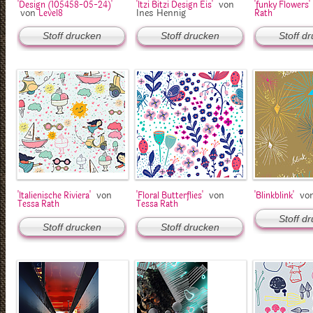
von
'Design (105458-05-24)'
'Itzi Bitzi Design Eis'
'funky Flowers'
von
Ines Hennig
Level8
Rath
Stoff drucken
Stoff drucken
Stoff d
von
von
vo
'Italienische Riviera'
'Floral Butterflies'
'Blinkblink'
Tessa Rath
Tessa Rath
Stoff d
Stoff drucken
Stoff drucken