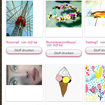
von
vo
'Riesenrad'
stef-kai
'BlumenkranzimWasser'
'Saibling2'
von
stef-kai
Stoff drucken
Stoff d
Stoff drucken