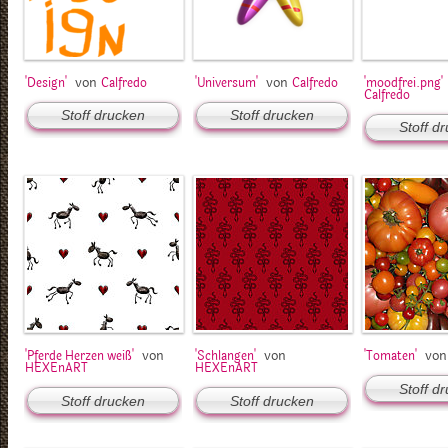
von
von
'Design'
Calfredo
'Universum'
Calfredo
'moodfrei.png'
Calfredo
Stoff drucken
Stoff drucken
Stoff d
von
von
vo
'Pferde Herzen weiß'
'Schlangen'
'Tomaten'
HEXEnART
HEXEnART
Stoff d
Stoff drucken
Stoff drucken