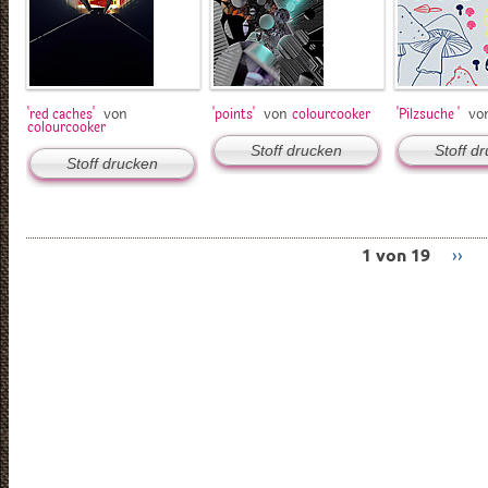
von
von
vo
'red caches'
'points'
colourcooker
'Pilzsuche '
colourcooker
Stoff drucken
Stoff d
Stoff drucken
1 von 19
››