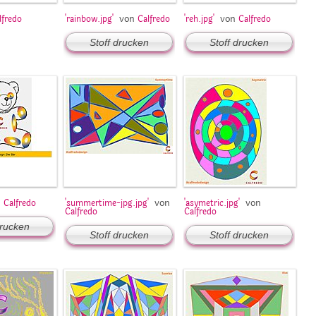
von
von
lfredo
'rainbow.jpg'
Calfredo
'reh.jpg'
Calfredo
Stoff drucken
Stoff drucken
n
von
von
Calfredo
'summertime-jpg.jpg'
'asymetric.jpg'
Calfredo
Calfredo
drucken
Stoff drucken
Stoff drucken