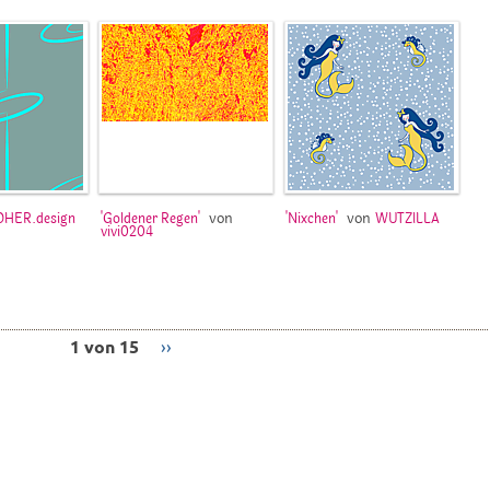
von
von
OHER.design
'Goldener Regen'
'Nixchen'
WUTZILLA
vivi0204
1 von 15
››