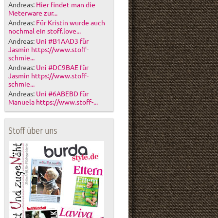
Andreas:
Hier findet man die
Meterware zur...
Andreas:
Für Kristin wurde auch
nochmal ein stoff.love...
Andreas:
Uni #B1AAD3 für
Jasmin https://www.stoff-
schmie...
Andreas:
Uni #DC9BAE für
Jasmin https://www.stoff-
schmie...
Andreas:
Uni #6ABEBD für
Manuela https://www.stoff-...
Stoff über uns