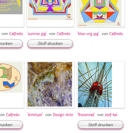
von
von
von
Calfredo
'sunrise.jpg'
Calfredo
'blue-org.jpg'
Calfredo
drucken
Stoff drucken
von
von
von
Calfredo
'Amthyst'
Design-Arte
'Riesenrad'
stef-kai
drucken
Stoff drucken