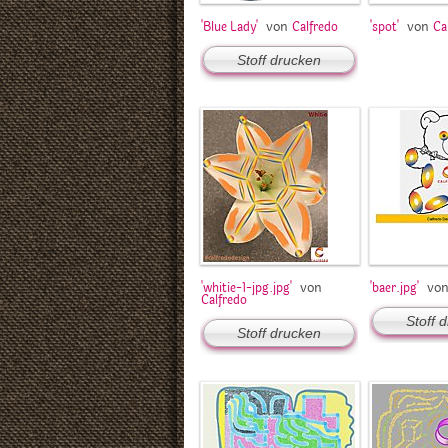
von
von
'Blue Lady'
Calfredo
'spot'
Ca
Stoff drucken
von
vo
'whitie-1-jpg.jpg'
'baer.jpg'
Calfredo
Stoff 
Stoff drucken