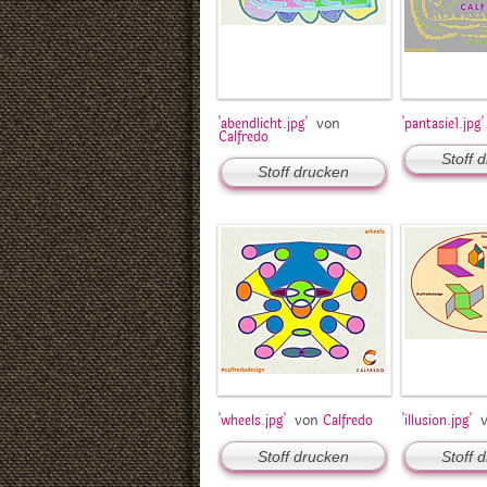
von
'abendlicht.jpg'
'pantasie1.jpg'
Calfredo
Stoff 
Stoff drucken
von
'wheels.jpg'
Calfredo
'illusion.jpg'
Stoff drucken
Stoff 