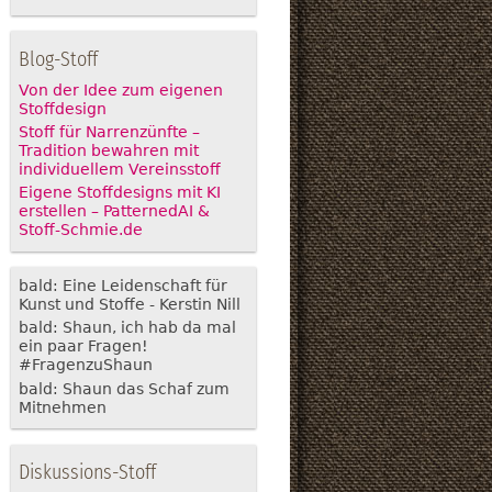
Blog-Stoff
Von der Idee zum eigenen
Stoffdesign
Stoff für Narrenzünfte –
Tradition bewahren mit
individuellem Vereinsstoff
Eigene Stoffdesigns mit KI
erstellen – PatternedAI &
Stoff-Schmie.de
bald: Eine Leidenschaft für
Kunst und Stoffe - Kerstin Nill
bald: Shaun, ich hab da mal
ein paar Fragen!
#FragenzuShaun
bald: Shaun das Schaf zum
Mitnehmen
Diskussions-Stoff