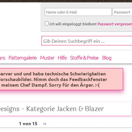
Ich will eingeloggt bleiben!
Passwort vergessen
gns
Patterngalerie
Muster
Hilfe
Stoffe & Preise
Blog
 Server und und habe technische Schwierigkeiten
 Vorschaubilder. Nimm doch das Feedbackfenster
 meinem Chef Dampf. Sorry für den Ärger. :-(
Designs - Kategorie Jacken & Blazer
1 von 15
››