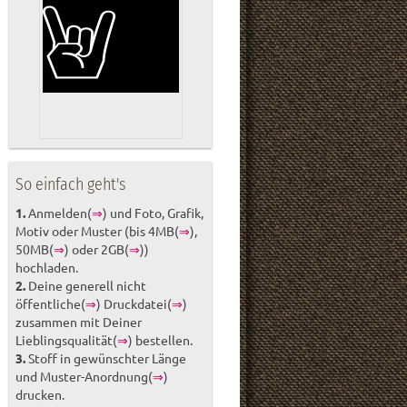
So einfach geht's
1.
Anmelden(
⇒
) und Foto, Grafik,
Motiv oder Muster (bis 4MB(
⇒
),
50MB(
⇒
) oder 2GB(
⇒
))
hochladen.
2.
Deine generell nicht
öffentliche(
⇒
) Druckdatei(
⇒
)
zusammen mit Deiner
Lieblingsqualität(
⇒
) bestellen.
3.
Stoff in gewünschter Länge
und Muster-Anordnung(
⇒
)
drucken.