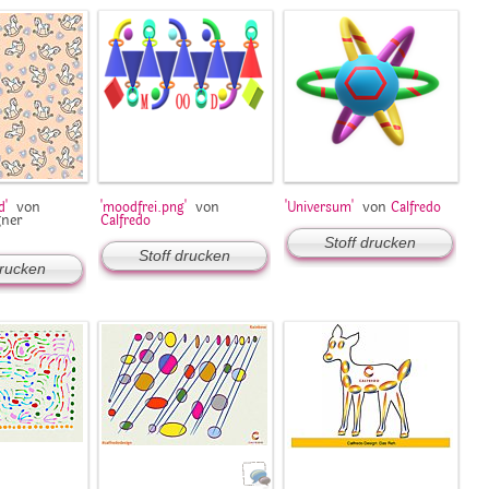
von
von
von
d'
'moodfrei.png'
'Universum'
Calfredo
gner
Calfredo
Stoff drucken
Stoff drucken
drucken