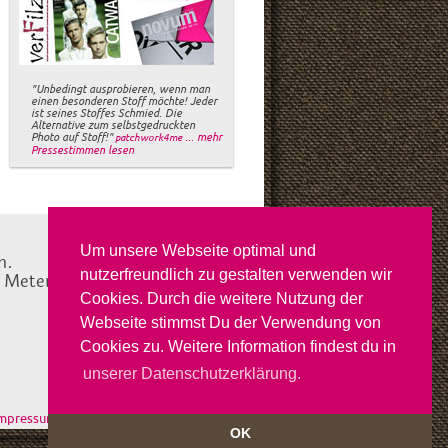
"Unbedingt ausprobieren, wenn man
einen besonderen Stoff möchte! Jeder
ist seines Stoffes Schmied. Die
Alternative zum selbstgedruckten
Photo auf Stoff!"
... mehr
patchwork4me
Pressestimmen lesen
Um unsere Webseite optimal und
n.
nutzerfreundlich zu gestalten verwenden wir
e Meterware in Deutschland
Cookies. Durch die weitere Nutzung der
Webseite stimmst Du der Verwendung von
Cookies zu. Weitere Information findest du in
unserer Datenschutzerklärung.
mpressum
OK