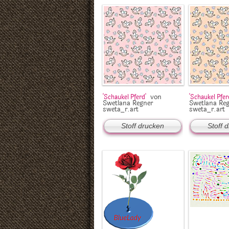
von
'Schaukel Pferd'
'Schaukel Pfer
Swetlana Regner
Swetlana Re
sweta_r.art
sweta_r.art
Stoff drucken
Stoff 