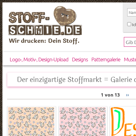
Ic
Wir drucken: Dein Stoff.
Logo-, Motiv-, Design-Upload
Designs
Patterngalerie
Must
Der einzigartige Stoffmarkt = Galerie d
1 von 13
››