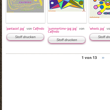
von
von
v
'pantasie1.jpg'
Calfredo
'summertime-jpg.jpg'
'wheels.jpg'
Calfredo
Stoff drucken
Stoff d
Stoff drucken
1 von 13
››