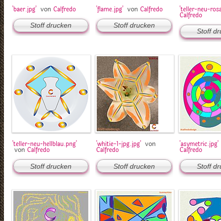
von
von
'baer.jpg'
Calfredo
'flame.jpg'
Calfredo
'teller-neu-ros
Calfredo
Stoff drucken
Stoff drucken
Stoff d
von
'teller-neu-hellblau.png'
'whitie-1-jpg.jpg'
'asymetric.jpg'
von
Calfredo
Calfredo
Calfredo
Stoff drucken
Stoff drucken
Stoff d