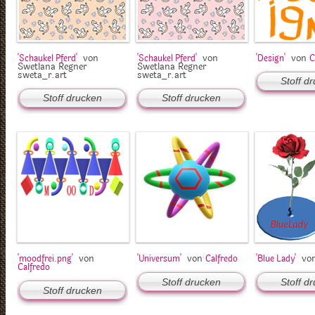
von
von
von
'Schaukel Pferd'
'Schaukel Pferd'
'Design'
C
Swetlana Regner
Swetlana Regner
sweta_r.art
sweta_r.art
Stoff d
Stoff drucken
Stoff drucken
von
von
vo
'moodfrei.png'
'Universum'
Calfredo
'Blue Lady'
Calfredo
Stoff drucken
Stoff d
Stoff drucken