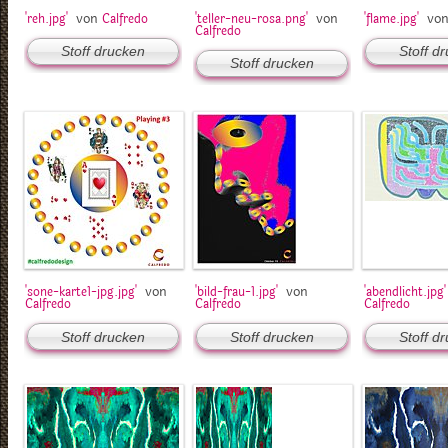
von
von
vo
'reh.jpg'
Calfredo
'teller-neu-rosa.png'
'flame.jpg'
Calfredo
Stoff drucken
Stoff d
Stoff drucken
von
von
'sone-karte1-jpg.jpg'
'bild-frau-1.jpg'
'abendlicht.jpg'
Calfredo
Calfredo
Calfredo
Stoff drucken
Stoff drucken
Stoff d