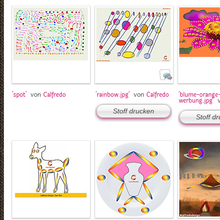
von
von
'spot'
Calfredo
'rainbow.jpg'
Calfredo
'blume-orange
werbung.jpg'
Stoff drucken
Stoff d