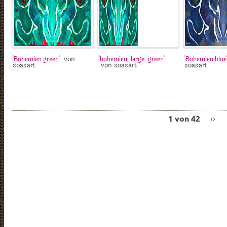
von
'Bohemien green'
'bohemien_large_green'
'Bohemien blue
soasart
von soasart
soasart
1 von 42
››