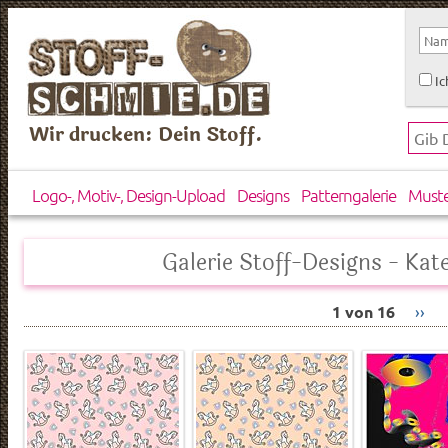
Ic
Wir drucken: Dein Stoff.
Logo-, Motiv-, Design-Upload
Designs
Patterngalerie
Must
Galerie Stoff-Designs - Kat
1 von 16
››