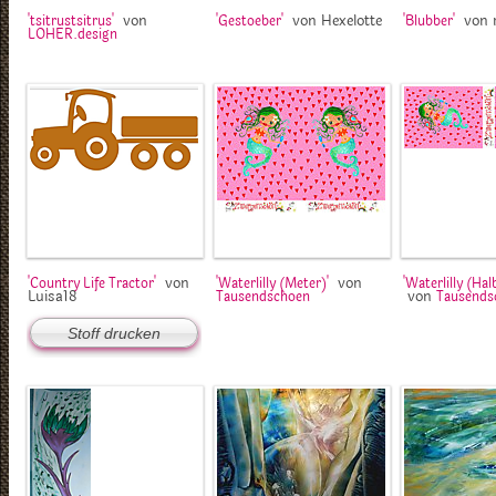
von
von Hexelotte
von 
'tsitrustsitrus'
'Gestoeber'
'Blubber'
LOHER.design
von
von
'Country Life Tractor'
'Waterlilly (Meter)'
'Waterlilly (Hal
Luisa18
von
Tausendschoen
Tausends
Stoff drucken