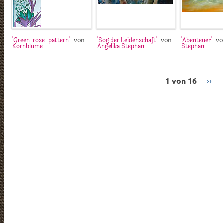
von
von
v
'Green-rose_pattern'
'Sog der Leidenschaft'
'Abenteuer'
Kornblume
Angelika Stephan
Stephan
1 von 16
››