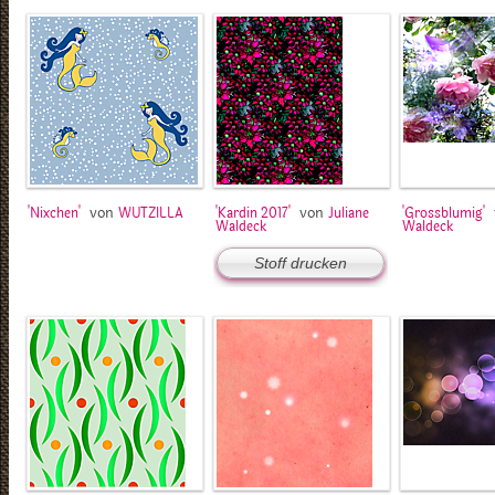
von
von
'Nixchen'
WUTZILLA
'Kardin 2017'
Juliane
'Grossblumig'
Waldeck
Waldeck
Stoff drucken