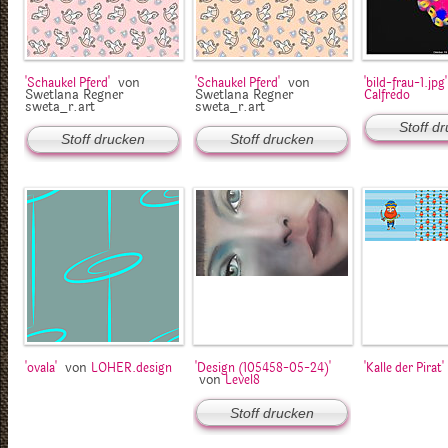
von
von
'Schaukel Pferd'
'Schaukel Pferd'
'bild-frau-1.jpg'
Swetlana Regner
Swetlana Regner
Calfredo
sweta_r.art
sweta_r.art
Stoff d
Stoff drucken
Stoff drucken
von
'ovala'
LOHER.design
'Design (105458-05-24)'
'Kalle der Pirat'
von
Level8
Stoff drucken