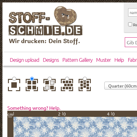
Re
Wir drucken: Dein Stoff.
Design upload
Designs
Pattern Gallery
Muster
Help
Fabr
center
basic
mirror
brick
drop
Something wrong? Help.
20
40
cm