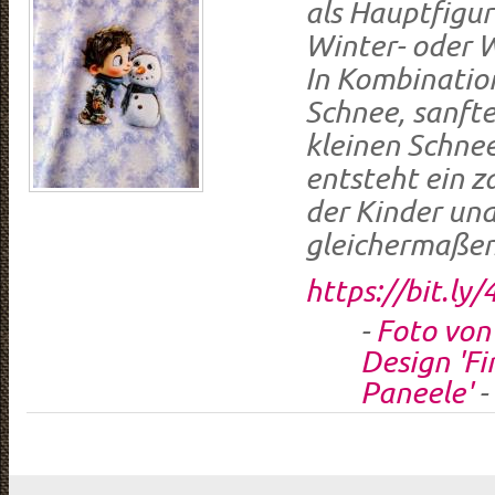
als Hauptfigur
Winter- oder 
In Kombination
Schnee, sanft
kleinen Schn
entsteht ein z
der Kinder un
gleichermaßen
https://bit.ly
-
Foto von
Design 'Fi
Paneele'
-