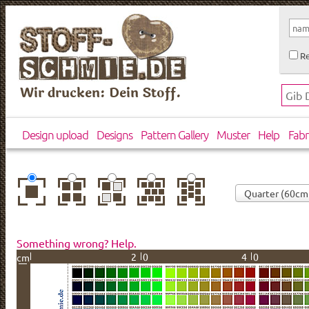
Re
Wir drucken: Dein Stoff.
Design upload
Designs
Pattern Gallery
Muster
Help
Fabr
center
basic
mirror
brick
drop
Something wrong? Help.
20
40
cm