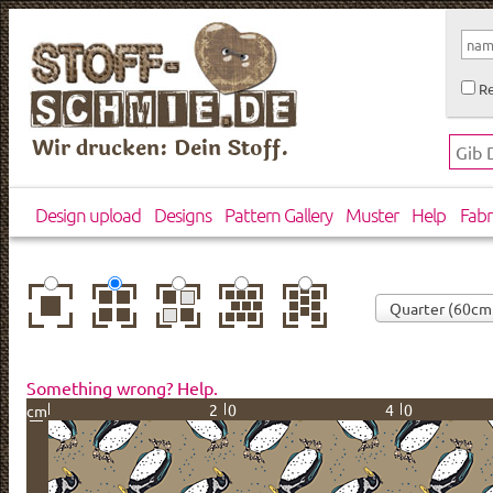
Re
Wir drucken: Dein Stoff.
Design upload
Designs
Pattern Gallery
Muster
Help
Fabr
center
basic
mirror
brick
drop
Something wrong? Help.
20
40
cm