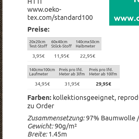
HTTI
www.oeko-
tex.com/standard100
Preise:
20x20cm
60x40cm
140cmx50cm
Test-Stoff
Stück-Stoff
Halbmeter
3,95€
11,95€
22,95€
140cmx100cm
Preis pro lfd.
Preis pro lfd.
Laufmeter
Meter ab 3lfm
Meter ab 10lfm
34,95€
31,95€
29,95€
Farben:
kollektionsgeeignet, reprod
zu Order
Zusammensetzung:
97% Baumwolle /
Gewicht:
90g/m²
Breite:
1.45m