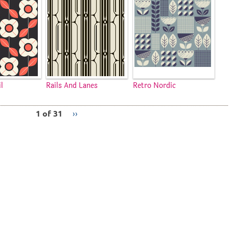
l
Rails And Lanes
Retro Nordic
1 of 31
››