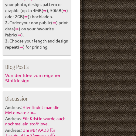
your photo, design, pattern or
graphic (up to 4MB(
⇒
), 50MB(
⇒
)
oder 2GB(
⇒
)) hochladen.
2.
Order your non public(
⇒
) print
data(
⇒
) on your favourite
fabric(
⇒
).
3.
Choose your length and design
repeat(
⇒
) for printing.
Blog Post's
Von der Idee zum eigenen
Stoffdesign
Discussion
Andreas:
Hier findet man die
Meterware zur...
Andreas:
Für Kristin wurde auch
nochmal ein stoff.love...
Andreas:
Uni #B1AAD3 für
Jasmin https://www.stoff-