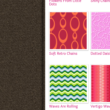
Flowers From Little
Shiny Chain
Dots
Soft Retro Chains
Dotted Dais
Waves Are Rolling
Vertigo Wa