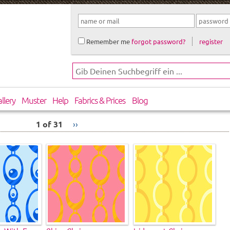
Remember me
forgot password?
register
llery
Muster
Help
Fabrics & Prices
Blog
1 of 31
››