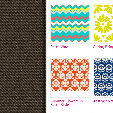
Retro Wave
Spring Brin
Summer Flowers In
Abstract Re
Retro Style