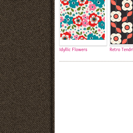
Idyllic Flowers
Retro Tendri