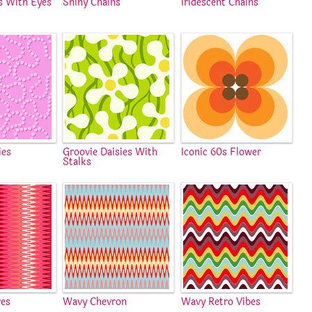
s With Eyes
Shiny Chains
Iridescent Chains
ies
Groovie Daisies With
Iconic 60s Flower
Stalks
ves
Wavy Chevron
Wavy Retro Vibes