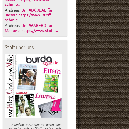
schmie...
Andreas:
Uni #DC9BAE für
Jasmin https://www.stoff-
schmie...
Andreas:
Uni #6ABEBD für
Manuela https://www.stoff-...
Stoff über uns
"Unbedingt ausprobieren, wenn man
einen besonderen Stoff möchte! Jeder