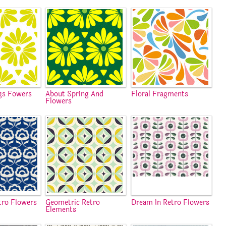
gs Fowers
About Spring And
Floral Fragments
Flowers
tro Flowers
Geometric Retro
Dream In Retro Flowers
Elements