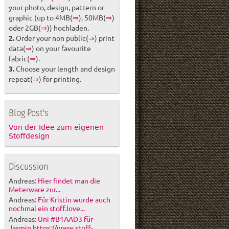
your photo, design, pattern or
graphic (up to 4MB(
⇒
), 50MB(
⇒
)
oder 2GB(
⇒
)) hochladen.
2.
Order your non public(
⇒
) print
data(
⇒
) on your favourite
fabric(
⇒
).
3.
Choose your length and design
repeat(
⇒
) for printing.
Blog Post's
Von der Idee zum eigenen
Stoffdesign
Discussion
Andreas:
Hier findet man die
Meterware zur...
Andreas:
Für Kristin wurde auch
nochmal ein stoff.love...
Andreas:
Uni #B1AAD3 für
Jasmin https://www.stoff-