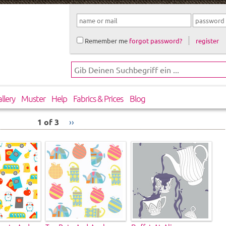
Remember me
forgot password?
register
llery
Muster
Help
Fabrics & Prices
Blog
1 of 3
››