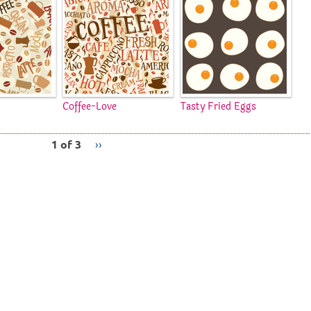
Coffee-Love
Tasty Fried Eggs
1 of 3
››