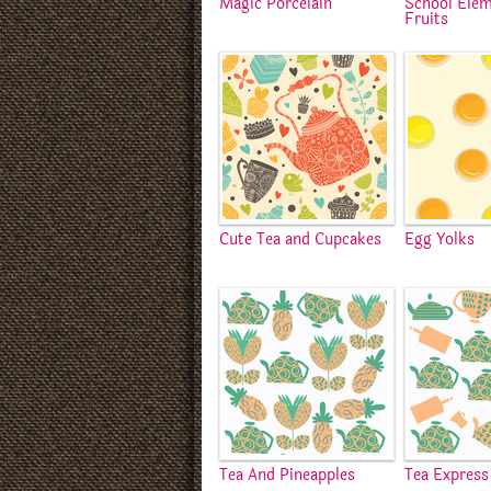
Magic Porcelain
School Ele
Fruits
Cute Tea and Cupcakes
Egg Yolks
Tea And Pineapples
Tea Express