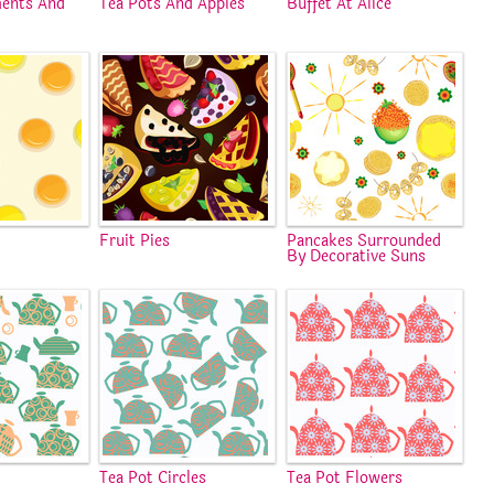
ments And
Tea Pots And Apples
Buffet At Alice
Fruit Pies
Pancakes Surrounded
By Decorative Suns
Tea Pot Circles
Tea Pot Flowers