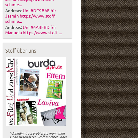
schmie...
Andreas:
Uni #DC9BAE für
Jasmin https://www.stoff-
schmie...
Andreas:
Uni #6ABEBD für
Manuela https://www.stoff-...
Stoff über uns
"Unbedingt ausprobieren, wenn man
einen besonderen Stoff möchte! Jeder