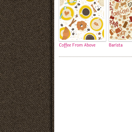
Coffee From Above
Barista