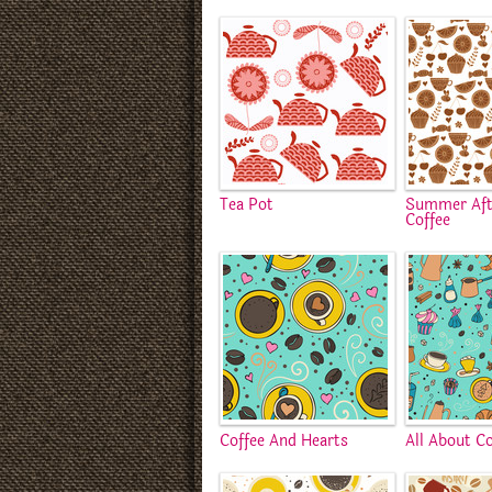
Tea Pot
Summer Aft
Coffee
Coffee And Hearts
All About Co