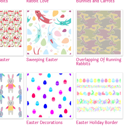
bits
Rabbit Love
Bunnies and Carrots
aster
Sweeping Easter
Overlapping Of Running
Rabbits
s
Easter Decorations
Easter Holiday Border