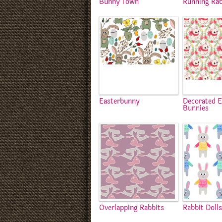
Bunny Town
Running Rab
Easterbunny
Decorated E
Bunnies
Overlapping Rabbits
Rabbit Doll