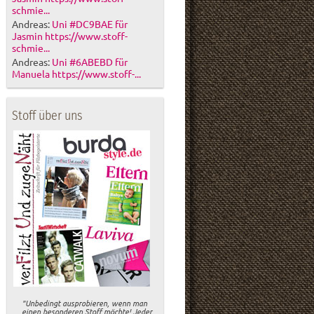
schmie...
Andreas:
Uni #DC9BAE für
Jasmin https://www.stoff-
schmie...
Andreas:
Uni #6ABEBD für
Manuela https://www.stoff-...
Stoff über uns
"Unbedingt ausprobieren, wenn man
einen besonderen Stoff möchte! Jeder