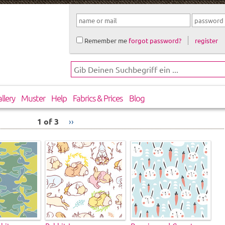
Remember me
forgot password?
register
llery
Muster
Help
Fabrics & Prices
Blog
1 of 3
››