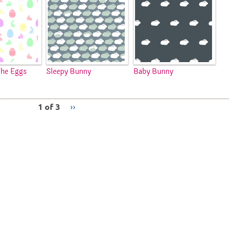
The Eggs
Sleepy Bunny
Baby Bunny
1 of 3
››