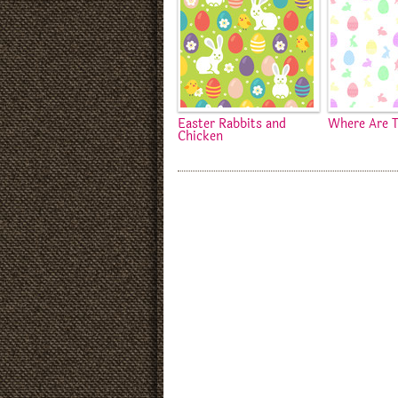
Easter Rabbits and
Where Are 
Chicken