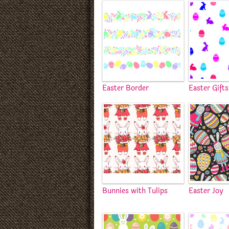
Easter Border
Easter Gifts
Bunnies with Tulips
Easter Joy