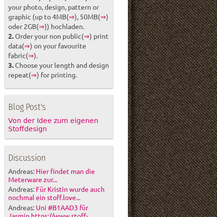
your photo, design, pattern or
graphic (up to 4MB(
⇒
), 50MB(
⇒
)
oder 2GB(
⇒
)) hochladen.
2.
Order your non public(
⇒
) print
data(
⇒
) on your favourite
fabric(
⇒
).
3.
Choose your length and design
repeat(
⇒
) for printing.
Blog Post's
Von der Idee zum eigenen
Stoffdesign
Discussion
Andreas:
Hier findet man die
Meterware zur...
Andreas:
Für Kristin wurde auch
nochmal ein stoff.love...
Andreas:
Uni #B1AAD3 für
Jasmin https://www.stoff-