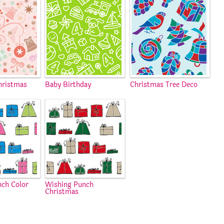
hristmas
Baby Birthday
Christmas Tree Deco
ch Color
Wishing Punch
Christmas