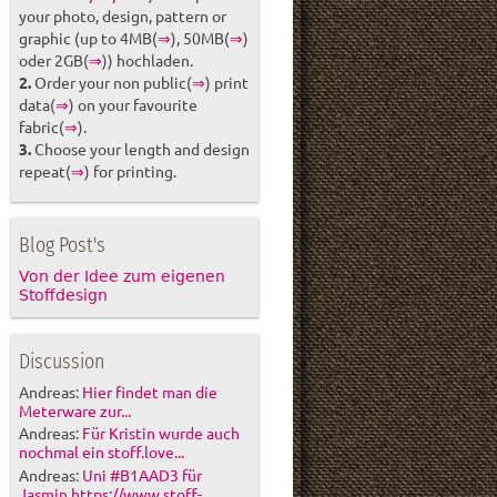
your photo, design, pattern or
graphic (up to 4MB(
⇒
), 50MB(
⇒
)
oder 2GB(
⇒
)) hochladen.
2.
Order your non public(
⇒
) print
data(
⇒
) on your favourite
fabric(
⇒
).
3.
Choose your length and design
repeat(
⇒
) for printing.
Blog Post's
Von der Idee zum eigenen
Stoffdesign
Discussion
Andreas:
Hier findet man die
Meterware zur...
Andreas:
Für Kristin wurde auch
nochmal ein stoff.love...
Andreas:
Uni #B1AAD3 für
Jasmin https://www.stoff-