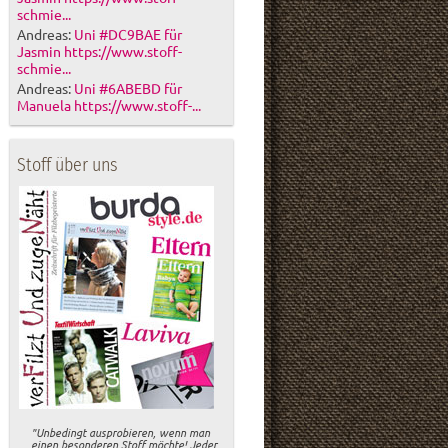
schmie...
Andreas:
Uni #DC9BAE für
Jasmin https://www.stoff-
schmie...
Andreas:
Uni #6ABEBD für
Manuela https://www.stoff-...
Stoff über uns
"Unbedingt ausprobieren, wenn man
einen besonderen Stoff möchte! Jeder