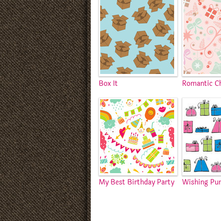
Box It
Romantic C
My Best Birthday Party
Wishing Pun