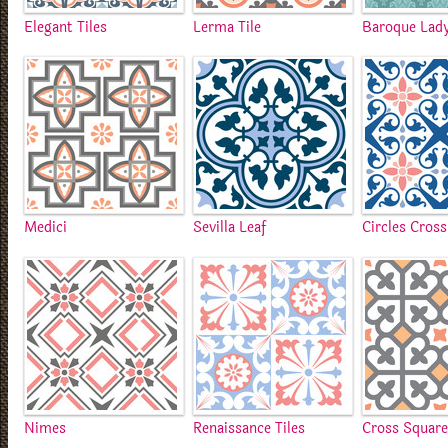
Elegant Tiles
Lerma Tile
Baroque Lad
Medici
Sevilla Leaf
Circles Cross
Nimes
Renaissance Tiles
Cross Squar