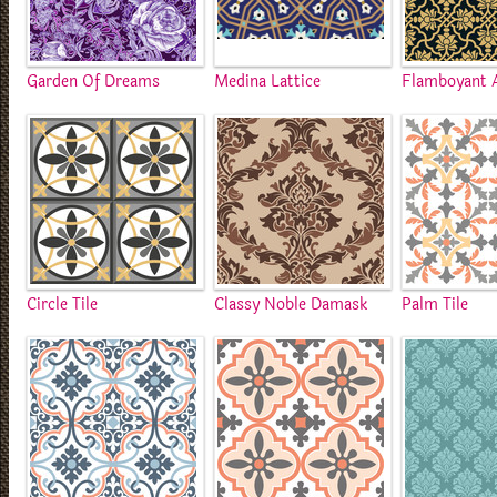
Garden Of Dreams
Medina Lattice
Flamboyant 
Circle Tile
Classy Noble Damask
Palm Tile