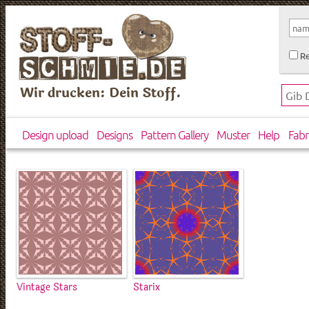
Re
Wir drucken: Dein Stoff.
Design upload
Designs
Pattern Gallery
Muster
Help
Fabr
Vintage Stars
Starix