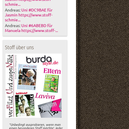
schmie...
Andreas:
Uni #DC9BAE für
Jasmin https://www.stoff-
schmie...
Andreas:
Uni #6ABEBD für
Manuela https://www.stoff-...
Stoff über uns
"Unbedingt ausprobieren, wenn man
einen besonderen Stoff möchte! Jeder