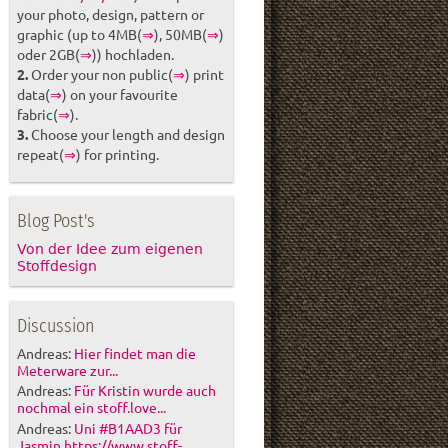
your photo, design, pattern or
graphic (up to 4MB(
⇒
), 50MB(
⇒
)
oder 2GB(
⇒
)) hochladen.
2.
Order your non public(
⇒
) print
data(
⇒
) on your favourite
fabric(
⇒
).
3.
Choose your length and design
repeat(
⇒
) for printing.
Blog Post's
Von der Idee zum eigenen
Stoffdesign
Discussion
Andreas:
Hier findet man die
Meterware zur...
Andreas:
Für Kristin wurde auch
nochmal ein stoff.love...
Andreas:
Uni #B1AAD3 für
Jasmin https://www.stoff-