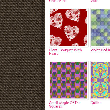
Cross Fire
Viola
Floral Bouquet With
Violet Bed I
Heart
Small Magic Of The
Galileo
Squares