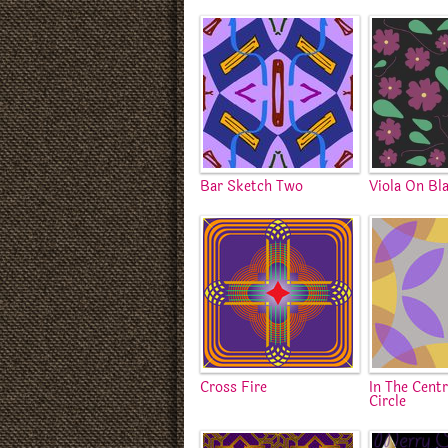
Bar Sketch Two
Viola On Bl
Cross Fire
In The Cent
Circle