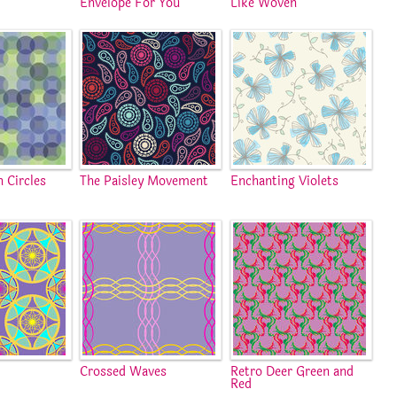
Envelope For You
Like Woven
n Circles
The Paisley Movement
Enchanting Violets
Crossed Waves
Retro Deer Green and
Red