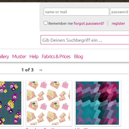
Remember me
forgot password?
register
llery
Muster
Help
Fabrics & Prices
Blog
1 of 3
››