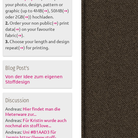
your photo, design, pattern or
graphic (up to 4MB(
⇒
), 50MB(
⇒
)
oder 2GB(
⇒
)) hochladen.
2.
Order your non public(
⇒
) print
data(
⇒
) on your favourite
fabric(
⇒
).
3.
Choose your length and design
repeat(
⇒
) for printing.
Blog Post's
Von der Idee zum eigenen
Stoffdesign
Discussion
Andreas:
Hier findet man die
Meterware zur...
Andreas:
Für Kristin wurde auch
nochmal ein stoff.love...
Andreas:
Uni #B1AAD3 für
Jasmin https://www.stoff-