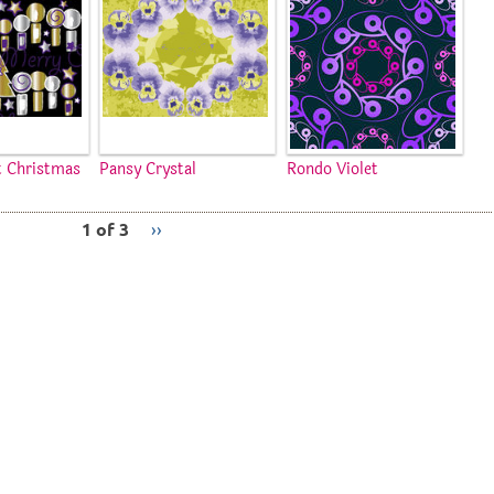
t Christmas
Pansy Crystal
Rondo Violet
1 of 3
››