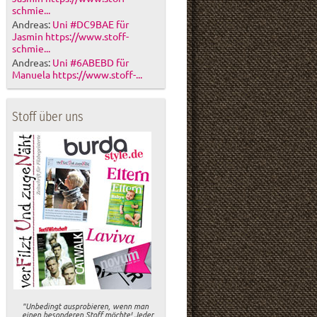
schmie...
Andreas:
Uni #DC9BAE für
Jasmin https://www.stoff-
schmie...
Andreas:
Uni #6ABEBD für
Manuela https://www.stoff-...
Stoff über uns
"Unbedingt ausprobieren, wenn man
einen besonderen Stoff möchte! Jeder