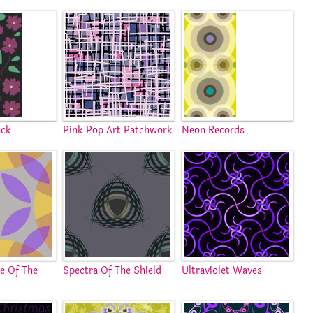
ack
Pink Pop Art Patchwork
Neon Records
re Of The
Spectra Of The Shield
Ultraviolet Waves