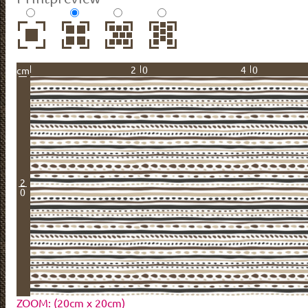
20
40
cm
2
0
ZOOM: (20cm x 20cm)