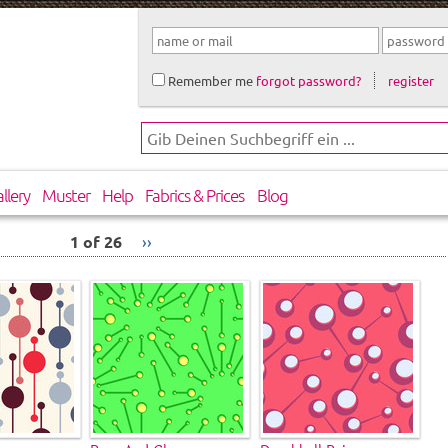
Remember me
forgot password?
register
llery
Muster
Help
Fabrics & Prices
Blog
1 of 26
››