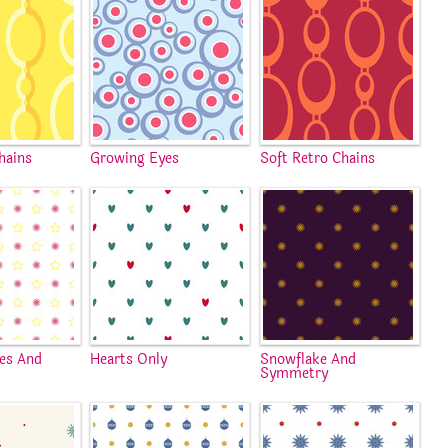
hains
Growing Eyes
Soft Retro Chains
kes And
Hearts Only
Snowflake And
Symmetry