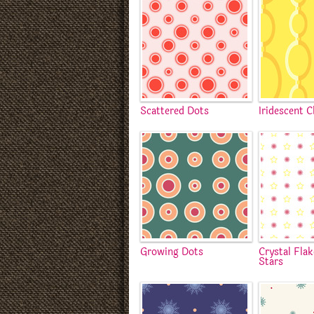
Scattered Dots
Iridescent C
Growing Dots
Crystal Fla
Stars