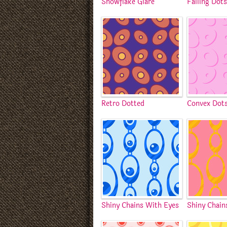
Snowflake Glare
Falling Dot
Retro Dotted
Convex Dot
Shiny Chains With Eyes
Shiny Chain