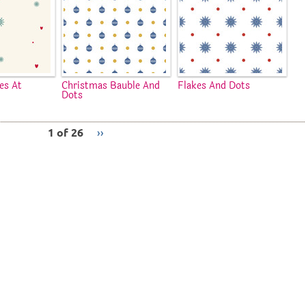
es At
Christmas Bauble And
Flakes And Dots
Dots
1 of 26
››