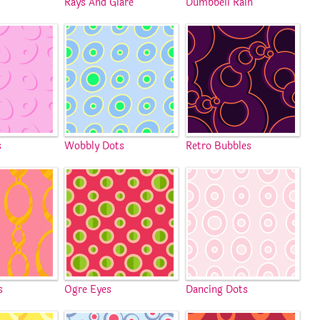
s
Rays And Glare
Dumbbell Rain
s
Wobbly Dots
Retro Bubbles
s
Ogre Eyes
Dancing Dots