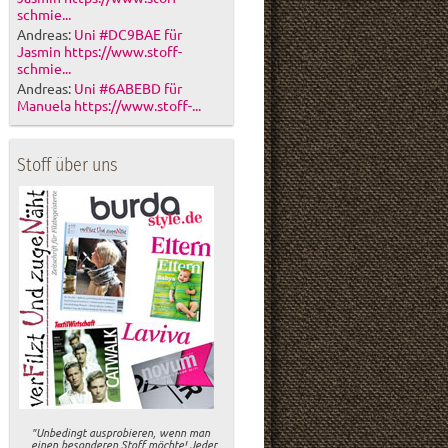
schmie...
Andreas:
Uni #DC9BAE für
Jasmin https://www.stoff-
schmie...
Andreas:
Uni #6ABEBD für
Manuela https://www.stoff-...
Stoff über uns
"Unbedingt ausprobieren, wenn man
einen besonderen Stoff möchte! Jeder