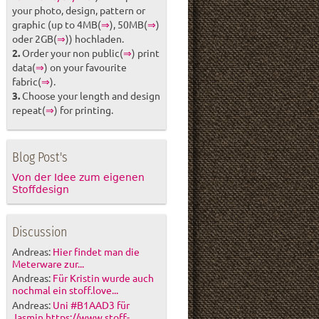
your photo, design, pattern or
graphic (up to 4MB(
⇒
), 50MB(
⇒
)
oder 2GB(
⇒
)) hochladen.
2.
Order your non public(
⇒
) print
data(
⇒
) on your favourite
fabric(
⇒
).
3.
Choose your length and design
repeat(
⇒
) for printing.
Blog Post's
Von der Idee zum eigenen
Stoffdesign
Discussion
Andreas:
Hier findet man die
Meterware zur...
Andreas:
Für Kristin wurde auch
nochmal ein stoff.love...
Andreas:
Uni #B1AAD3 für
Jasmin https://www.stoff-