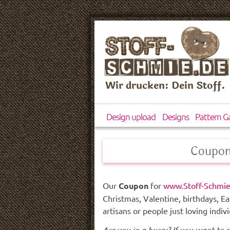
Wir drucken: Dein Stoff.
Design upload
Designs
Pattern Ga
Coupon
Our
Coupon
for
www.Stoff-Schmie
Christmas, Valentine, birthdays, Eas
artisans or people just loving indivi
Are you in a hurry?
If you want to s