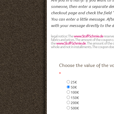
someone, then enter a separate del
checkout page and check the field "I
You can enter a little message. Af
with your message directly to the d
legal notice: The
www.Stoff-Schmie.de
reserve
fabrics and prices. The amount of the coupon ca
the
www.Stoff-Schmie.de
. The amount of the
whole and not in installments. The coupon doe
Choose the value of the v
*
25€
50€
100€
150€
200€
500€