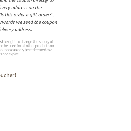
ivery address on the
s this order a gift order?".
terwards we send the coupon
elivery address.
s the right to change the supply of
n be used for all other products on
 coupon can only be redeemed as a
s not expire.
oucher!