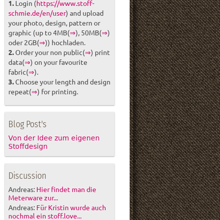
1.
Login (
https://www.stoff-
schmie.de/en/user
) and upload
your photo, design, pattern or
graphic (up to 4MB(
⇒
), 50MB(
⇒
)
oder 2GB(
⇒
)) hochladen.
2.
Order your non public(
⇒
) print
data(
⇒
) on your favourite
fabric(
⇒
).
3.
Choose your length and design
repeat(
⇒
) for printing.
Blog Post's
Von der Idee zum eigenen
Stoffdesign
Discussion
Andreas:
Hier findet man die
Meterware zur...
Andreas:
Für Kristin wurde auch
nochmal ein stoff.love...