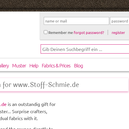
Remember me
forgot password?
register
llery
Muster
Help
Fabrics & Prices
Blog
 for www.Stoff-Schmie.de
.de
is an outstandig gift for
ter... Surprise crafters,
dual fabrics with it.
end the coupon directly to