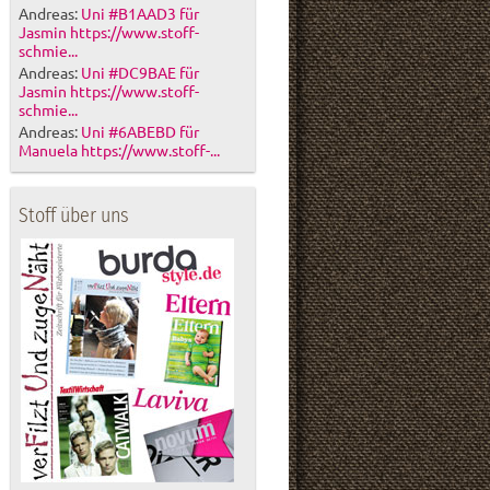
Andreas:
Uni #B1AAD3 für
Jasmin https://www.stoff-
schmie...
Andreas:
Uni #DC9BAE für
Jasmin https://www.stoff-
schmie...
Andreas:
Uni #6ABEBD für
Manuela https://www.stoff-...
Stoff über uns