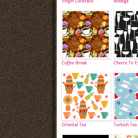
Virgin Cocktails
Bodega
Coffee Break
Cheers To E
Oriental Tea
Turkish Tea