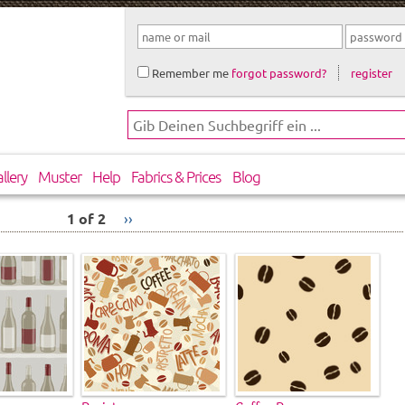
Remember me
forgot password?
register
llery
Muster
Help
Fabrics & Prices
Blog
1 of 2
››