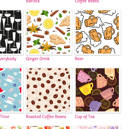
Barista
Coffee Beans
verybody
Ginger Drink
Beer
 Time
Roasted Coffee Beans
Cup of Tea