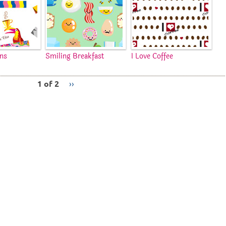
ins
Smiling Breakfast
I Love Coffee
1 of 2
››