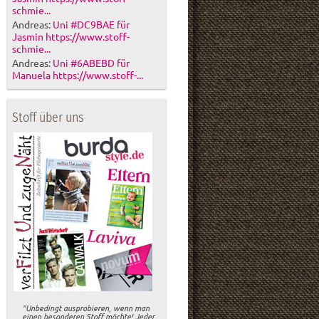
schmie...
Andreas:
Uni #DC9BAE für
Jasmin https://www.stoff-
schmie...
Andreas:
Uni #6ABEBD für
Manuela https://www.stoff-...
Stoff über uns
"Unbedingt ausprobieren, wenn man
einen besonderen Stoff möchte! Jeder