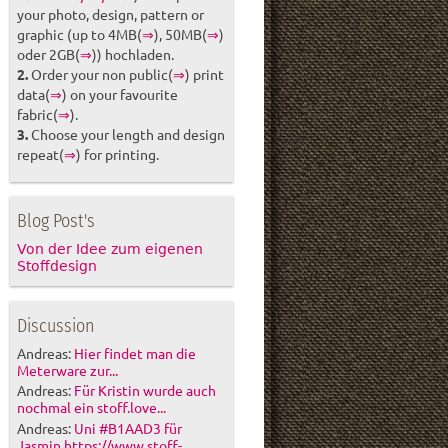
your photo, design, pattern or
graphic (up to 4MB(
⇒
), 50MB(
⇒
)
oder 2GB(
⇒
)) hochladen.
2.
Order your non public(
⇒
) print
data(
⇒
) on your favourite
fabric(
⇒
).
3.
Choose your length and design
repeat(
⇒
) for printing.
Blog Post's
Von der Idee zum eigenen
Stoffdesign
Discussion
Andreas:
Hier findet man die
Meterware zur...
Andreas:
Für Kristin wurde auch
nochmal ein stoff.love...
Andreas:
Uni #B1AAD3 für
Jasmin https://www.stoff-