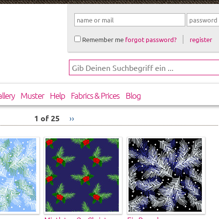
Remember me
forgot password?
register
llery
Muster
Help
Fabrics & Prices
Blog
1 of 25
››