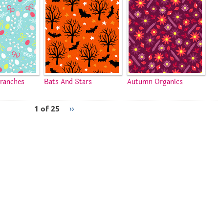
ranches
Bats And Stars
Autumn Organics
1 of 25
››