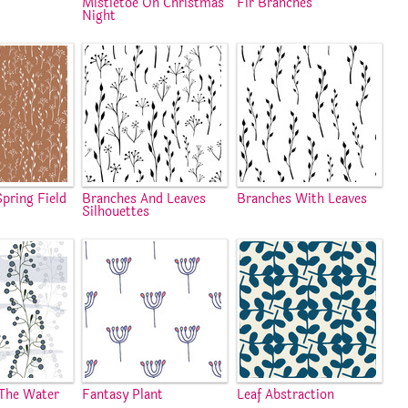
Mistletoe On Christmas
Fir Branches
Night
Spring Field
Branches And Leaves
Branches With Leaves
Silhouettes
 The Water
Fantasy Plant
Leaf Abstraction