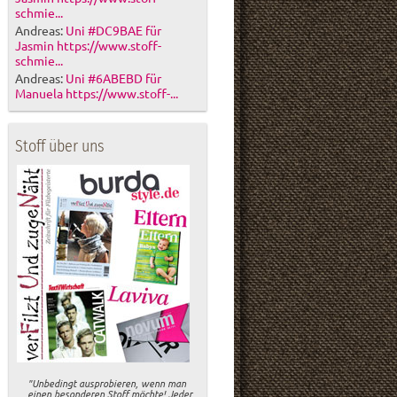
schmie...
Andreas:
Uni #DC9BAE für
Jasmin https://www.stoff-
schmie...
Andreas:
Uni #6ABEBD für
Manuela https://www.stoff-...
Stoff über uns
"Unbedingt ausprobieren, wenn man
einen besonderen Stoff möchte! Jeder