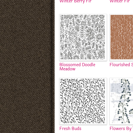
Winter Berry Fir
Winter Fir
Blossomed Doodle
Flourished 
Meadow
Fresh Buds
Flowers By