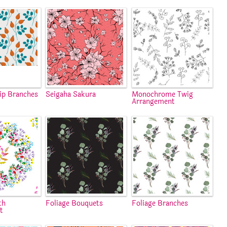
hip Branches
Seigaha Sakura
Monochrome Twig
Arrangement
th
Foliage Bouquets
Foliage Branches
t