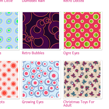
m Little
Dumbbell Rain
Retro Dotted
s
Retro Bubbles
Ogre Eyes
ots
Growing Eyes
Christmas Toys For
Adult