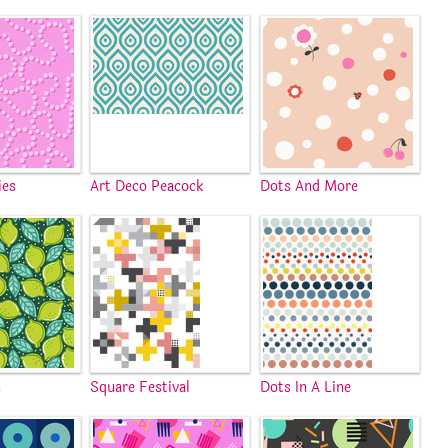
ies
Art Deco Peacock
Dots And More
s
Square Festival
Dots In A Line