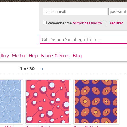
Remember me
forgot password?
register
llery
Muster
Help
Fabrics & Prices
Blog
1 of 30
››