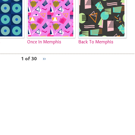
s
Once In Memphis
Back To Memphis
1 of 30
››