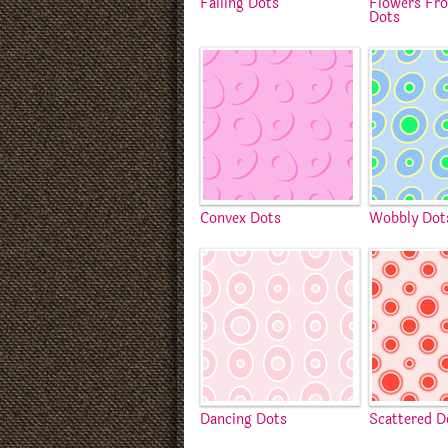
Falling Dots
Flowers Fro
Dots
Convex Dots
Wobbly Dot
Dancing Dots
Scattered D