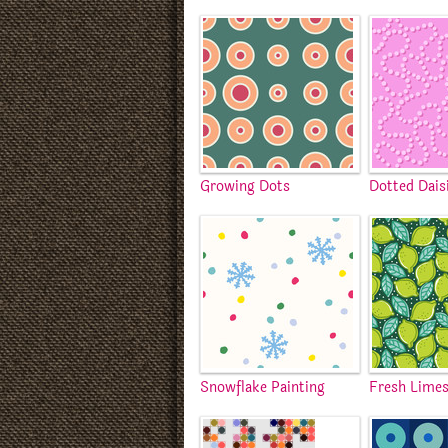
Growing Dots
Dotted Dais
Snowflake Painting
Fresh Lime