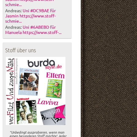
schmie...
Andreas:
Uni #DC9BAE für
Jasmin https://www.stoff-
schmie...
Andreas:
Uni #6ABEBD für
Manuela https://www.stoff-...
Stoff über uns
"Unbedingt ausprobieren, wenn man
einen besonderen Stoff möchte! Jeder