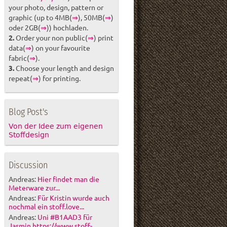
your photo, design, pattern or
graphic (up to 4MB(
⇒
), 50MB(
⇒
)
oder 2GB(
⇒
)) hochladen.
2.
Order your non public(
⇒
) print
data(
⇒
) on your favourite
fabric(
⇒
).
3.
Choose your length and design
repeat(
⇒
) for printing.
Blog Post's
Von der Idee zum eigenen
Stoffdesign
Discussion
Andreas:
Hier findet man die
Meterware zur...
Andreas:
Für Kristin wurde auch
nochmal ein stoff.love...
Andreas:
Uni #B1AAD3 für
Jasmin https://www.stoff-