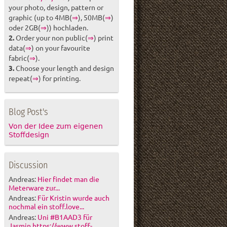
your photo, design, pattern or
graphic (up to 4MB(
⇒
), 50MB(
⇒
)
oder 2GB(
⇒
)) hochladen.
2.
Order your non public(
⇒
) print
data(
⇒
) on your favourite
fabric(
⇒
).
3.
Choose your length and design
repeat(
⇒
) for printing.
Blog Post's
Von der Idee zum eigenen
Stoffdesign
Discussion
Andreas:
Hier findet man die
Meterware zur...
Andreas:
Für Kristin wurde auch
nochmal ein stoff.love...
Andreas:
Uni #B1AAD3 für
Jasmin https://www.stoff-