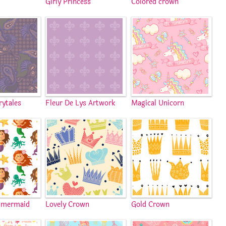
s
Girly Princess
Colored crown
rytales
Fleur De Lys Artwork
Magical Unicorn
e mermaid
Lovely Crown
Gold Crown