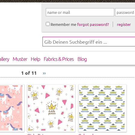
Remember me
forgot password?
register
llery
Muster
Help
Fabrics & Prices
Blog
1 of 11
››