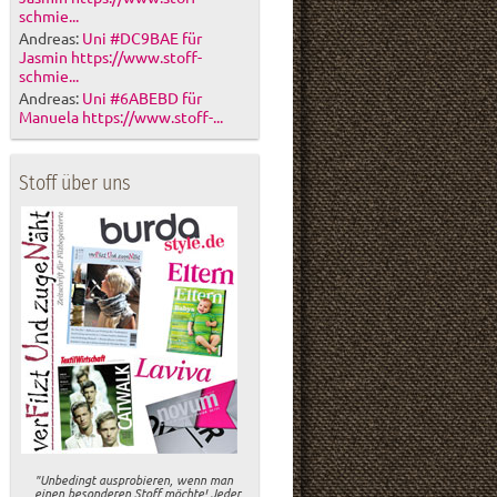
schmie...
Andreas:
Uni #DC9BAE für
Jasmin https://www.stoff-
schmie...
Andreas:
Uni #6ABEBD für
Manuela https://www.stoff-...
Stoff über uns
"Unbedingt ausprobieren, wenn man
einen besonderen Stoff möchte! Jeder