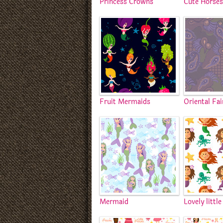
Princess Crowns
Cute Horse
Fruit Mermaids
Oriental Fai
Mermaid
Lovely littl