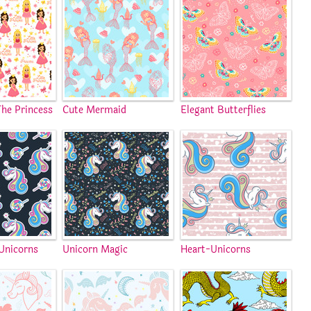
The Princess
Cute Mermaid
Elegant Butterflies
 Unicorns
Unicorn Magic
Heart-Unicorns