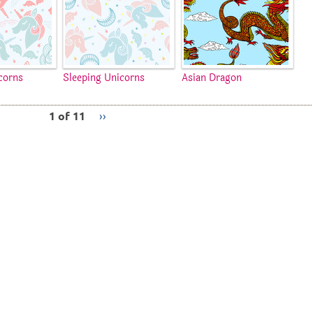
corns
Sleeping Unicorns
Asian Dragon
1 of 11
››