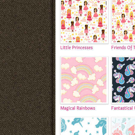
Little Princesses
Friends Of 
Magical Rainbows
Fantastical