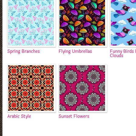
Spring Branches
Flying Umbrellas
Funny Birds 
Clouds
Arabic Style
Sunset Flowers