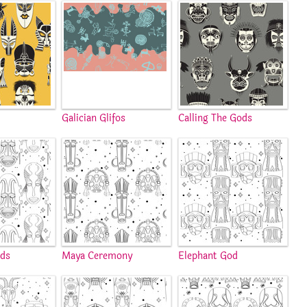
Galician Glifos
Calling The Gods
ods
Maya Ceremony
Elephant God