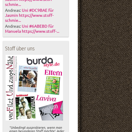
schmie...
Andreas:
Uni #DC9BAE für
Jasmin https://www.stoff-
schmie...
Andreas:
Uni #6ABEBD für
Manuela https://www.stoff-...
Stoff über uns
"Unbedingt ausprobieren, wenn man
einen besonderen Stoff möchte! Jeder