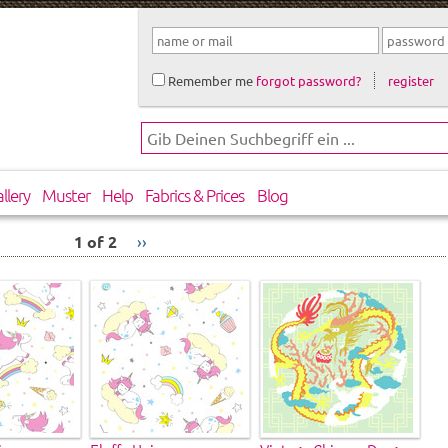
Remember me
forgot password?
register
llery
Muster
Help
Fabrics & Prices
Blog
1 of 2
››