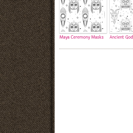
Maya Ceremony Masks
Ancient God