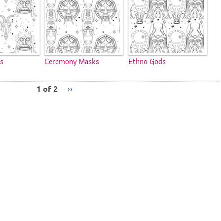
s
Ceremony Masks
Ethno Gods
1 of 2
››