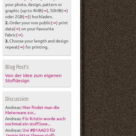
your photo, design, pattern or
graphic (up to 4MB(
⇒
), 50MB(
⇒
)
oder 2GB(
⇒
)) hochladen.
2.
Order your non public(
⇒
) print
data(
⇒
) on your favourite
fabric(
⇒
).
3.
Choose your length and design
repeat(
⇒
) for printing.
Blog Post's
Von der Idee zum eigenen
Stoffdesign
Discussion
Andreas:
Hier findet man die
Meterware zur...
Andreas:
Für Kristin wurde auch
nochmal ein stoff.love...
Andreas:
Uni #B1AAD3 für
Jasmin https://www.stoff-