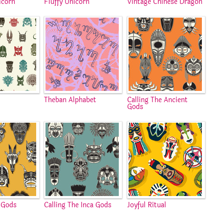
icorn
Fluffy Unicorn
Vintage Chinese Dragon
Theban Alphabet
Calling The Ancient
Gods
 Gods
Calling The Inca Gods
Joyful Ritual