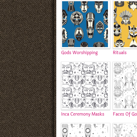
Gods Worshipping
Rituals
Inca Ceremony Masks
Faces Of G