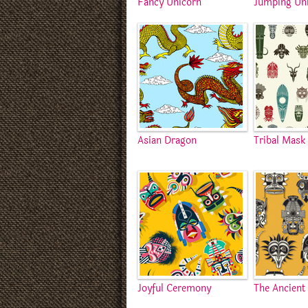
Fancy Unicorn
Jumping Un
Asian Dragon
Tribal Mask
Joyful Ceremony
The Ancient