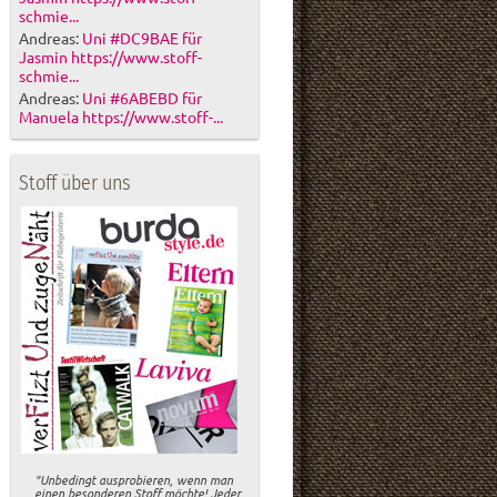
schmie...
Andreas:
Uni #DC9BAE für
Jasmin https://www.stoff-
schmie...
Andreas:
Uni #6ABEBD für
Manuela https://www.stoff-...
Stoff über uns
"Unbedingt ausprobieren, wenn man
einen besonderen Stoff möchte! Jeder