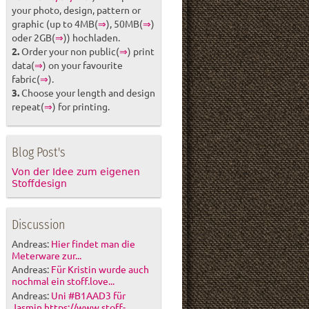
your photo, design, pattern or
graphic (up to 4MB(
⇒
), 50MB(
⇒
)
oder 2GB(
⇒
)) hochladen.
2.
Order your non public(
⇒
) print
data(
⇒
) on your favourite
fabric(
⇒
).
3.
Choose your length and design
repeat(
⇒
) for printing.
Blog Post's
Von der Idee zum eigenen
Stoffdesign
Discussion
Andreas:
Hier findet man die
Meterware zur...
Andreas:
Für Kristin wurde auch
nochmal ein stoff.love...
Andreas:
Uni #B1AAD3 für
Jasmin https://www.stoff-