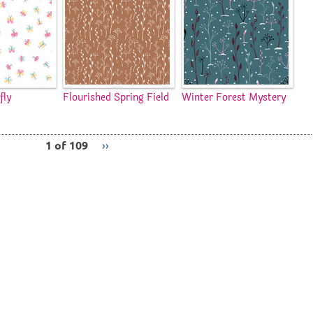
fly
Flourished Spring Field
Winter Forest Mystery
1 of 109
››