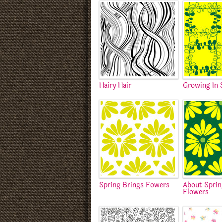
Hairy Hair
Growing In 
Spring Brings Fowers
About Spri
Flowers