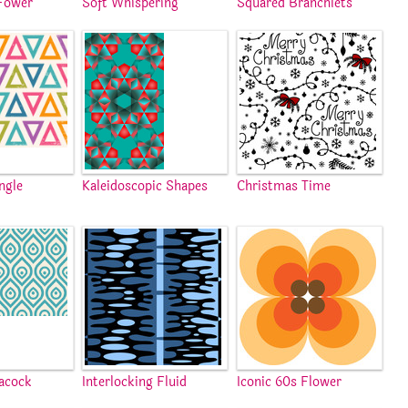
Fower
Soft Whispering
Squared Branchlets
ngle
Kaleidoscopic Shapes
Christmas Time
acock
Interlocking Fluid
Iconic 60s Flower