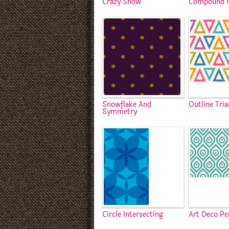
Crazy Snow
Compound 
Snowflake And
Outline Tria
Symmetry
Circle Intersecting
Art Deco Pe