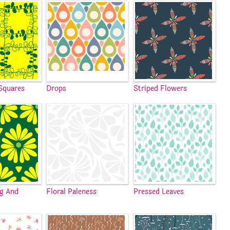
Squares
Drops
Striped Flowers
ng And
Floral Paleness
Pressed Leaves