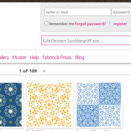
Remember me
forgot password?
register
llery
Muster
Help
Fabrics & Prices
Blog
1 of 109
››