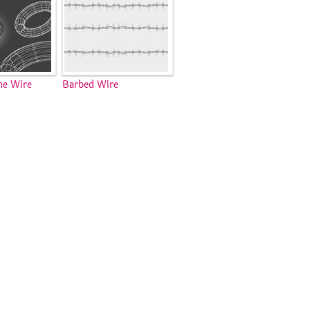
he Wire
Barbed Wire