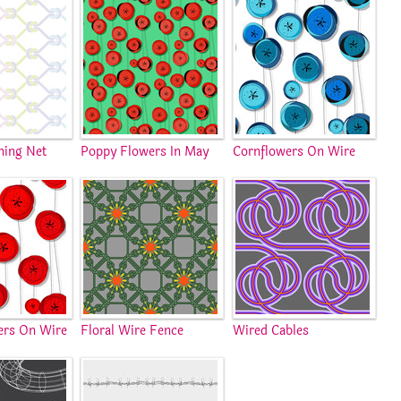
hing Net
Poppy Flowers In May
Cornflowers On Wire
ers On Wire
Floral Wire Fence
Wired Cables