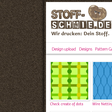
Wir drucken: Dein Stoff.
Design upload
Designs
Pattern Ga
Check create of dots
Wire Nettin