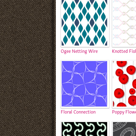
Ogee Netting Wire
Knotted Fis
Floral Connection
Poppy Flow