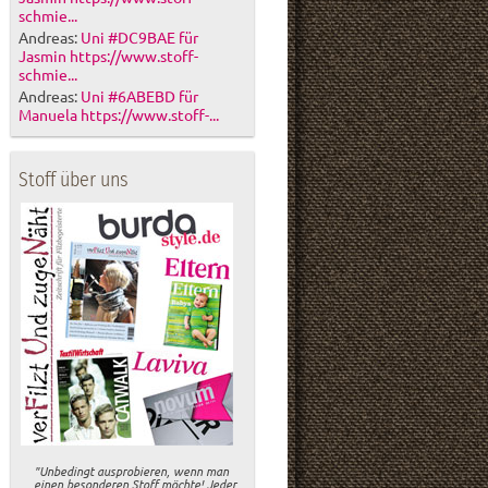
schmie...
Andreas:
Uni #DC9BAE für
Jasmin https://www.stoff-
schmie...
Andreas:
Uni #6ABEBD für
Manuela https://www.stoff-...
Stoff über uns
"Unbedingt ausprobieren, wenn man
einen besonderen Stoff möchte! Jeder