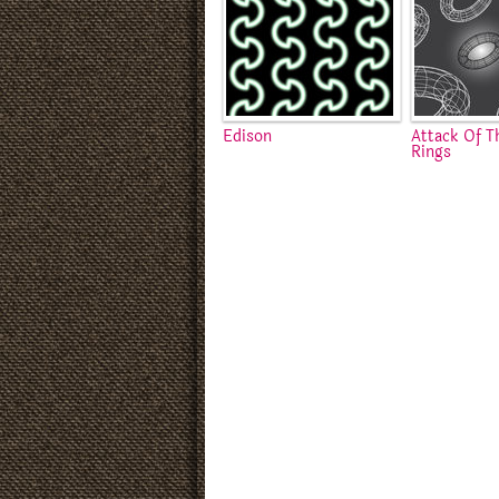
Edison
Attack Of T
Rings