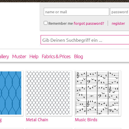
Remember me
forgot password?
register
llery
Muster
Help
Fabrics & Prices
Blog
g
Metal Chain
Music Birds