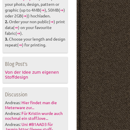
your photo, design, pattern or
graphic (up to 4MB(
⇒
), 50MB(
⇒
)
oder 2GB(
⇒
)) hochladen.
2.
Order your non public(
⇒
) print
data(
⇒
) on your favourite
fabric(
⇒
).
3.
Choose your length and design
repeat(
⇒
) for printing.
Blog Post's
Von der Idee zum eigenen
Stoffdesign
Discussion
Andreas:
Hier findet man die
Meterware zur...
Andreas:
Für Kristin wurde auch
nochmal ein stoff.love...
Andreas:
Uni #B1AAD3 für
Jasmin https://www.stoff-