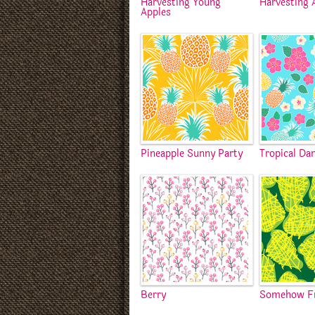
Harvesting Young
Harvesting 
Apples
Pineapple Sunny Party
Tropical Da
Berry
Somehow Fr