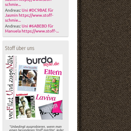
schmie...
Andreas:
Uni #DC9BAE für
Jasmin https://www.stoff-
schmie...
Andreas:
Uni #6ABEBD für
Manuela https://www.stoff-...
Stoff über uns
"Unbedingt ausprobieren, wenn man
einen besonderen Stoff möchte! Jeder