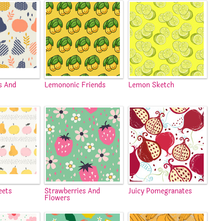
s And
Lemononic Friends
Lemon Sketch
eets
Strawberries And
Juicy Pomegranates
Flowers