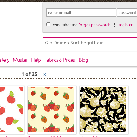
Remember me
forgot password?
register
llery
Muster
Help
Fabrics & Prices
Blog
1 of 25
››