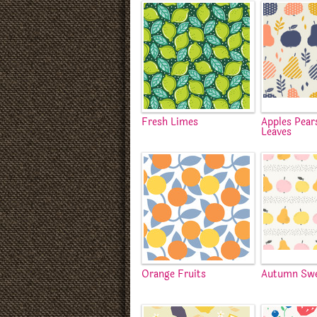
Fresh Limes
Apples Pear
Leaves
Orange Fruits
Autumn Sw