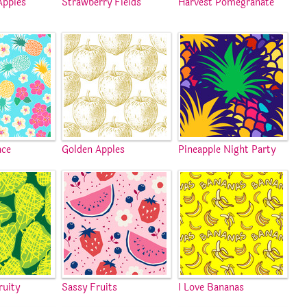
Apples
Strawberry Fields
Harvest Pomegranate
nce
Golden Apples
Pineapple Night Party
uity
Sassy Fruits
I Love Bananas