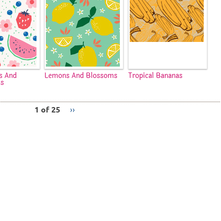
s And
Lemons And Blossoms
Tropical Bananas
ns
1 of 25
››