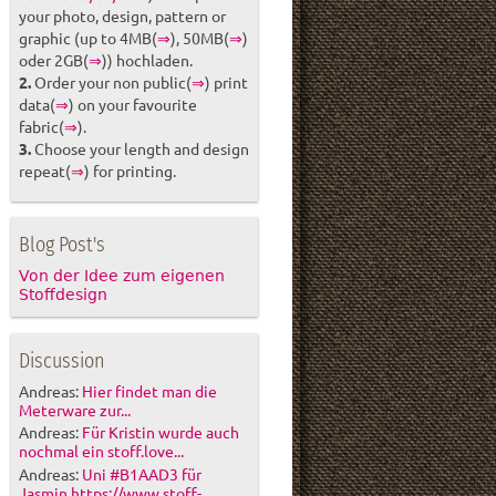
your photo, design, pattern or
graphic (up to 4MB(
⇒
), 50MB(
⇒
)
oder 2GB(
⇒
)) hochladen.
2.
Order your non public(
⇒
) print
data(
⇒
) on your favourite
fabric(
⇒
).
3.
Choose your length and design
repeat(
⇒
) for printing.
Blog Post's
Von der Idee zum eigenen
Stoffdesign
Discussion
Andreas:
Hier findet man die
Meterware zur...
Andreas:
Für Kristin wurde auch
nochmal ein stoff.love...
Andreas:
Uni #B1AAD3 für
Jasmin https://www.stoff-